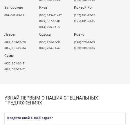
Запорожье
Киев
Кривой Рог
099-048-79-77
(050) 343- 81- 47
(067) 491-22-25
(099) 567-60-89
(075) 401-78-22
(044) 205-36-73
Львов
Одесса
Ровно
​(097) 169-21-20
(050) 734-76-56
(098) 020-14-72
(067) 905-29-84
(048) 734-01-47
(050) 303-80-97
Сумы
(050) 351-06-51
(067) 542-21-21
УЗНАЙ ПЕРВЫМ О НАШИХ СПЕЦИАЛЬНЫХ
ПРЕДЛОЖЕНИЯХ
Введите свой e-mail адрес
*