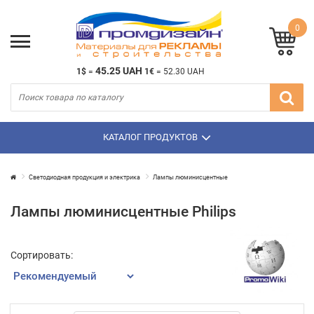
0
45.25 UAH
1$
=
1€
=
52.30 UAH
КАТАЛОГ ПРОДУКТОВ
Светодиодная продукция и электрика
Лампы люминисцентные
Лампы люминисцентные Philips
Сортировать: