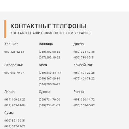
КОНТАКТНЫЕ ТЕЛЕФОНЫ
КОНТАКТЫ НАШИХ ОФИСОВ ПО ВСЕЙ УКРАИНЕ
Харьков
Винница
Днепр
050-325-62-64
(050) 402-95-52
(050) 325-40-45
(097) 202-10-22
(056) 736-35-51
Запорожье
Киев
Кривой Рог
099-048-79-77
(050) 343- 81- 47
(067) 491-22-25
(099) 567-60-89
(075) 401-78-22
(044) 205-36-73
Львов
Одесса
Ровно
​(097) 169-21-20
(050) 734-76-56
(098) 020-14-72
(067) 905-29-84
(048) 734-01-47
(050) 303-80-97
Сумы
(050) 351-06-51
(067) 542-21-21