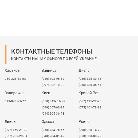
КОНТАКТНЫЕ ТЕЛЕФОНЫ
КОНТАКТЫ НАШИХ ОФИСОВ ПО ВСЕЙ УКРАИНЕ
Харьков
Винница
Днепр
050-325-62-64
(050) 402-95-52
(050) 325-40-45
(097) 202-10-22
(056) 736-35-51
Запорожье
Киев
Кривой Рог
099-048-79-77
(050) 343- 81- 47
(067) 491-22-25
(099) 567-60-89
(075) 401-78-22
(044) 205-36-73
Львов
Одесса
Ровно
​(097) 169-21-20
(050) 734-76-56
(098) 020-14-72
(067) 905-29-84
(048) 734-01-47
(050) 303-80-97