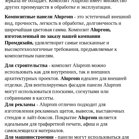
зеркала не обладает. Композит Aluprom имеет множество
других преимуществ в обработке и эксплуатации.
Композитные панели Aluprom
- это эстетичный внешний
вид, прочность, легкость в обработке, долговечность и
широчайшая цветовая гамма. Композит
Aluprom,
изготовленный по заказу нашей компании
Промдизайн,
удовлетворит самые изысканные и
высокотехнологичные требования, предъявляемые к
композитным панелям.
Для строительства
- композит Aluprom можно
использовать как для внутренних, так и внешних
архитектурных проектов.
Aluprom
идеален для внешней
отделки. Для вентилируемых фасадов панели Aluprom
могут использоваться плоскими, согнутыми или
собранными в кассеты.
Для рекламы
- Aluprom отлично подходит для
изготовления рекламных щитов, вывесок, выставочных
стендов и лайт-боксов. Покрытие
Aluprom
является
идеальным для трафаретной печати, афиш и для
самоклеящихся материалов.
Для машиностроения
- панели могут использоваться для