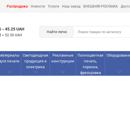
Распродажа
Новости
Услуги
Наш завод
ВНЕШНЯЯ РЕКЛАМА
Дост
45.25 UAH
$
=
Найти легко
€
=
52.30 UAH
Материалы
Светодиодная
Рекламные
Полноцветная
Оборудовани
для печати
продукция и
конструкции
печать,
электрика
порезка,
фрезеровка