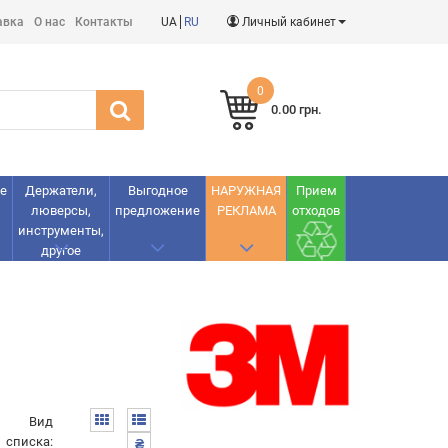
авка
О нас
Контакты
UA
RU
Личный кабинет
0
0.00 грн.
е
Держатели,
Выгодное
НАРУЖНАЯ
Прием
люверсы,
предложение
РЕКЛАМА
отходов
инструменты,
другое
Вид
списка:
₴