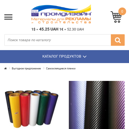
0
45.25 UAH
1$
=
1€
=
52.30 UAH
КАТАЛОГ ПРОДУКТОВ
Выгодное предложение
Самоклеящиеся пленки