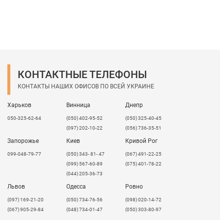
КОНТАКТНЫЕ ТЕЛЕФОНЫ
КОНТАКТЫ НАШИХ ОФИСОВ ПО ВСЕЙ УКРАИНЕ
Харьков
Винница
Днепр
050-325-62-64
(050) 402-95-52
(050) 325-40-45
(097) 202-10-22
(056) 736-35-51
Запорожье
Киев
Кривой Рог
099-048-79-77
(050) 343- 81- 47
(067) 491-22-25
(099) 567-60-89
(075) 401-78-22
(044) 205-36-73
Львов
Одесса
Ровно
​(097) 169-21-20
(050) 734-76-56
(098) 020-14-72
(067) 905-29-84
(048) 734-01-47
(050) 303-80-97