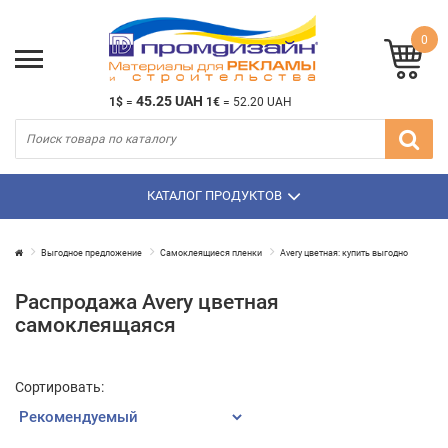
0
45.25 UAH
1$
=
1€
=
52.20 UAH
КАТАЛОГ ПРОДУКТОВ
Выгодное предложение
Самоклеящиеся пленки
Avery цветная: купить выгодно
Распродажа Avery цветная
самоклеящаяся
Сортировать: