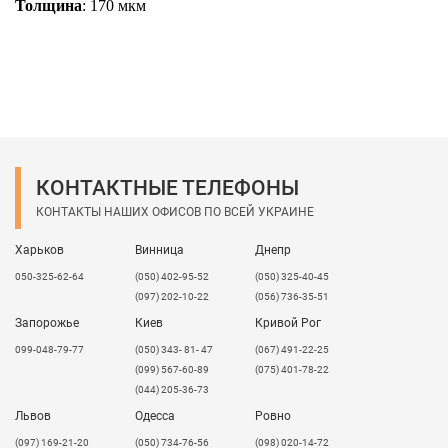
Толщина
: 170 мкм
КОНТАКТНЫЕ ТЕЛЕФОНЫ
КОНТАКТЫ НАШИХ ОФИСОВ ПО ВСЕЙ УКРАИНЕ
Харьков
Винница
Днепр
050-325-62-64
(050) 402-95-52
(050) 325-40-45
(097) 202-10-22
(056) 736-35-51
Запорожье
Киев
Кривой Рог
099-048-79-77
(050) 343- 81- 47
(067) 491-22-25
(099) 567-60-89
(075) 401-78-22
(044) 205-36-73
Львов
Одесса
Ровно
​(097) 169-21-20
(050) 734-76-56
(098) 020-14-72