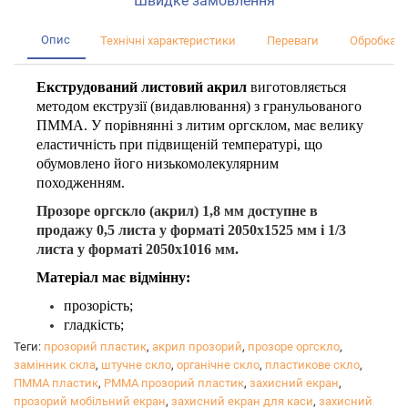
Швидке замовлення
Опис
Технічні характеристики
Переваги
Обробка
Екструдований листовий акрил
виготовляється
методом екструзії (видавлювання) з гранульованого
ПММА. У порівнянні з литим оргсклом, має велику
еластичність при підвищеній температурі, що
обумовлено його низькомолекулярним
походженням.
Прозоре оргскло (акрил) 1,8 мм доступне в
продажу 0,5 листа у форматі 2050х1525 мм і 1/3
листа у форматі 2050х1016 мм.
Матеріал має відмінну:
прозорість;
гладкість;
свiтлопроникнiсть;
Теги:
прозорий пластик
,
акрил прозорий
,
прозоре оргскло
,
стабільну товщину;
замінник скла
,
штучне скло
,
органічне скло
,
пластикове скло
,
хороші оптичні властивості;
ПММА пластик
,
PMMA прозорий пластик
,
захисний екран
,
опірність ультрафіолетового, хімічному та
прозорий мобільний екран
,
захисний екран для каси
,
захисний