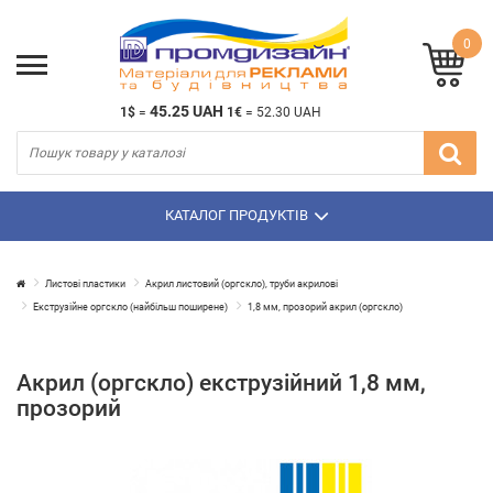
0
45.25 UAH
1$
=
1€
=
52.30 UAH
КАТАЛОГ ПРОДУКТІВ
Листові пластики
Акрил листовий (оргскло), труби акрилові
Екструзійне оргскло (найбільш поширене)
1,8 мм, прозорий акрил (оргскло)
Акрил (оргскло) екструзійний 1,8 мм,
прозорий