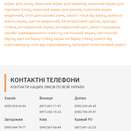
екран для лиця
механічному впливу.​
,
захисний екран для медиків
,
захисний екран для
торгових точок
,
захисний екран для ринків
,
захисний екран
Екструзійне (екструдоване) оргскло
медичний
,
скло для касової зони
,
захист лиця від вірусу
,
захисна
характеризується:
маска екран
,
щиток медичний
,
багаторазовий щиток
,
прозора
плівка
,
антивірусний екран
,
антивірусний щит
,
захист продавця
,
високою світлопроникністью та прозорістю;
засоби індивідуального захисту
,
настільний екран
,
настільний
гарними оптичними властивостями;
бар'єр
,
щит на барну стійку
,
екран на барну стійку
,
захист від
водостійкість;
коронавирусу
,
скло від коронавирусу
,
прозорий пластиковий захист
опірністю ультрафіолету, а також механічною
та хімічною дією.
Надаємо послуги прямолінійного і криволінійного
різу.
Екструдований акрил придатний для використання в
КОНТАКТНІ ТЕЛЕФОНИ
харчовій промисловості.
КОНТАКТИ НАШИХ ОФІСІВ ПО ВСІЙ УКРАЇНІ
Можливі розбіжності в товщині матеріалу !!!
Харків
Вінниця
Дніпро
(050) 325-62-64
(067) 431-71-51
(050) 325-40-45
(097) 202-10-22
(056) 736-35-51
Запоріжжя
Київ
Кривий Ріг
(099) 048-79-77
(099) 567-60-89
(067) 491-22-25