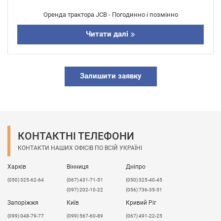
Оренда трактора JCB - Погодинно і позмінно
Читати далі
Залишити заявку
КОНТАКТНІ ТЕЛЕФОНИ
КОНТАКТИ НАШИХ ОФІСІВ ПО ВСІЙ УКРАЇНІ
Харків
Вінниця
Дніпро
(050) 325-62-64
(067) 431-71-51
(050) 325-40-45
(097) 202-10-22
(056) 736-35-51
Запоріжжя
Київ
Кривий Ріг
(099) 048-79-77
(099) 567-60-89
(067) 491-22-25