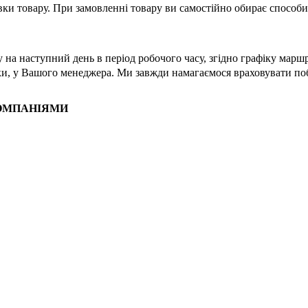
вки товару.
При замовленні товару ви самостійно обирає способи 
у на наступний день в період робочого часу, згідно графіку мар
вки, у Вашого менеджера.
Ми завжди намагаємося враховувати поб
КОМПАНІЯМИ