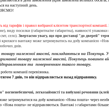
дправляються в день замовлення (крім замовлень великих обсягів,
ься на наступний день.
ЛЯЄМО!
ть від тарифів і правил вибраної клієнтом транспортної компанії.
не), виду посилки (габаритна/не габаритна), наявності упаковки 
смт, село).
Звертаємо увагу, що при доставці "до дверей" терм
 крихкого вантажу може затримуватись на добу компанією «Нов
робочих днів.
ям товару належної якості, покладаються на Покупця. 
отриманні товару належної якості, Покупець повинен 
 відправленням та поверненням такого товару.
 роботи компанії перевізника.
ягом 7 днів, то він відправляється назад відправнику.
 вогненебезпечні, легкозаймисті та вибухові речовини (клей
може затримуватися на добу компанією «Нова пошта» через необх
ією «Нова пошта» не відправляються. Вантажі з габаритами біл