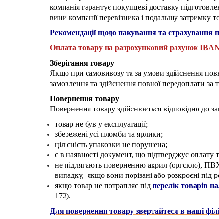
компанія гарантує покупцеві доставку підготовле
вини компанії перевізника і подальшу затримку то
Рекомендації щодо пакування та страхування 
Оплата товару на разрохунковий рахунок IBA
Зберігання товару
Якщо при самовивозу та за умови здійснення повн
замовлення та здійснення повної передоплати за
Повернення товару
Повернення товару здійснюється відповідно до з
товар не був у експлуатації;
збережені усі пломби та ярлики;
цілісність упаковки не порушена;
є в наявності документ, що підтверджує оплату 
не підлягають поверненню акрил (оргскло), ПВХ 
випадку, якщо вони порізані або розкроєні під
якщо товар не потрапляє під
перелік товарів на
172).
Для повернення товару звертайтеся в наші філі