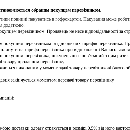
становлюється обраним покупцем перевізником.
тики повинні пакуватись в гофрокартон. Пакування може робити
я додатково.
упцем перевізником. Продавець не несе відповідальності за стр
 покупцем перевізником згідно діючих тарифів перевізника. Прод
вплинути на тарифи перевізника при відправленні Вашого замов
о покупцем перевізника, покупець несе повʼязаний з цим ризик
і товару продавцем перевізнику.
жається виконаним у момент здачі товару перевізникові (якого о
авця закінчується моментом передачі товару перевізнику.
мпаній:
)
бою доставки одразу страхується в розмірі 0,5% від його вартост