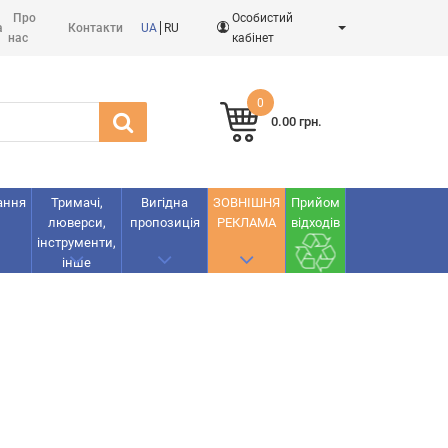
Про
Особистий
а
Контакти
UA
RU
нас
кабінет
0
0.00 грн.
ання
Тримачі,
Вигідна
ЗОВНІШНЯ
Прийом
люверси,
пропозиція
РЕКЛАМА
відходів
інструменти,
інше