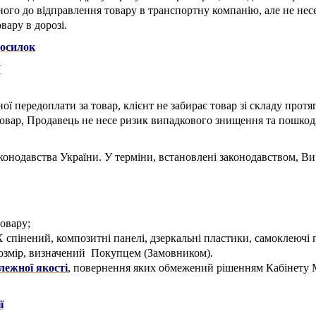
ного до відправлення товару в транспортну компанію, але не несе
вару в дорозі.
посилок
N
ої передоплати за товар, клієнт не забирає товар зі складу про
 товар, Продавець не несе ризик випадкового знищення та пошко
аконодавства України.
У терміни, встановлені законодавством, В
товару;
спінений, композитні панелі, дзеркальні пластики, самоклеючі пл
 розмір, визначений Покупцем (Замовником).
лежної якості
, повернення яких обмежений рішенням Кабінету М
ї