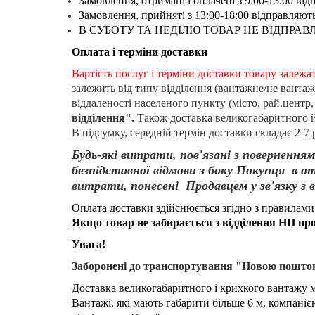
Замовлення, отримані і оплачені з 9:00-13:00 ві
Замовлення, прийняті з 13:00-18:00 відправляют
В СУБОТУ ТА НЕДІЛЮ ТОВАР НЕ ВІДПРАВ
Оплата і терміни доставки
Вартість послуг і терміни доставки товару залежа
залежить від типу відділення (вантажне/не вантаж
віддаленості населеного пункту (місто, рай.центр, 
відділення".
Також доставка великогабаритного й
В підсумку, середній термін доставки складає 2-7 
Будь-які витрати, пов'язані з поверненн
безпідставної відмови з боку Покупця в 
витрати, понесені Продавцем у зв'язку з
Оплата доставки здійснюється згідно з правилами
Якщо товар не забирається з відділення НП прот
Увага!
Заборонені до транспортування "Новою поштою"
Доставка великогабаритного і крихкого вантажу 
Вантажі, які мають габарити більше 6 м, компан