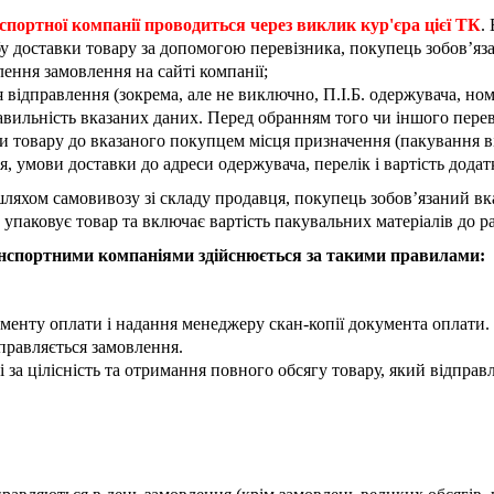
спортної компанії проводиться через виклик кур'єра цієї ТК
.
у доставки товару за допомогою перевізника, покупець зобов’яз
ення замовлення на сайті компанії;
відправлення (зокрема, але не виключно, П.І.Б. одержувача, но
правильність вказаних даних. Перед обранням того чи іншого пер
 товару до вказаного покупцем місця призначення (пакування ві
 умови доставки до адреси одержувача, перелік і вартість додат
ляхом самовивозу зі складу продавця, покупець зобов’язаний вк
о упаковує товар та включає вартість пакувальних матеріалів до 
анспортними компаніями здійснюється за такими правилами:
менту оплати і надання менеджеру скан-копії документа оплати.
правляється замовлення.
 за цілісність та отримання повного обсягу товару, який відпра