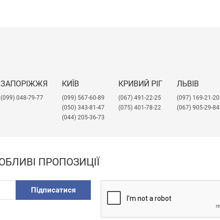
ЗАПОРІЖЖЯ
КИЇВ
КРИВИЙ РІГ
ЛЬВІВ
(099) 048-79-77
(099) 567-60-89
(067) 491-22-25
​(097) 169-21-20
(050) 343-81-47
(075) 401-78-22
(067) 905-29-84
(044) 205-36-73
ОБЛИВІ ПРОПОЗИЦІЇ
Підписатися