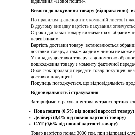
відділення «Нової пошти».
Вимоги
до пакування товару (відправлення) в
По правилам транспортних компаній листові плас
В другому випадку вартість пакування оплачуєтьс
Строки доставки товару визначаються обраним пок
перевізником.
Вартість доставки товару встановлюється обраним
доставки товару, а також жодним чином не може 
У випадку доставки товару за допомогою обраног
пошкодження товару з моменту фактичної передач
Обов'язок продавця передати товар покупцеві вва
доставки покупцеві.
Покупець погоджується, що відповідальність прод
Відповідальність і страхування
За тарифами страхування товару транспортних ко
Нова пошта (0,5% від повної вартості товару
Делівері
(0,4% від повної вартості товару)
САТ
(0,6% від повної вартості товару)
Товар вартістю понад 3000 грн, при відправці служ