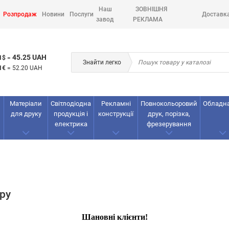
Наш
ЗОВНІШНЯ
Розпродаж
Новини
Послуги
Доставк
завод
РЕКЛАМА
45.25 UAH
1$
=
Знайти легко
1€
=
52.20 UAH
Матеріали
Світлодіодна
Рекламнi
Повнокольоровий
Обладн
для друку
продукція і
конструкції
друк, порізка,
електрика
фрезерування
ру
Шановні клієнти!