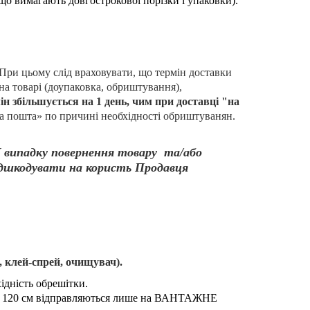
 що вимагають довгострокової порізки і упаковки).
При цьому слід враховувати, що термін доставки
на товарі (доупаковка, обриштування),
ін збільшується на 1 день, чим при доставці "на
а пошта» по причині необхідності обриштуванян.
У випадку повернення товару та/або
відшкодувати на користь Продавця
, клей-спрей, очищувач).
ідність обрешітки.
ьше 120 см відправляються лише на ВАНТАЖНЕ