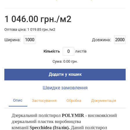
1 046.00 грн./м2
Оптова цiна: 1 019.85 грн./м2
Ширина:
Довжина:
Кількість
листiв
Сума:
0.00 грн.
Додати у кошик
Швидке замовлення
Опис
Застосування
Обробка
Документація
Ві
Дзеркальний полістирол
POLYMIR
- високоякісний
дзеркальний пластик виробництва
компанії
Specchidea (І
талія).
Даний полістирол