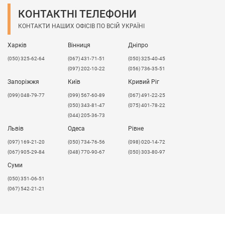
Звертаємо особливу увагу
на те, що даний матеріал
КОНТАКТНІ ТЕЛЕФОНИ
дуже крихкий і при найменшій деформації може
КОНТАКТИ НАШИХ ОФІСІВ ПО ВСІЙ УКРАЇНІ
бути скол. Ми пакуємо листи в картон, але іноді при
транспортуванні може відколотися куточок (якщо
Харків
Вінниця
Дніпро
десь ударили лист). Якщо вам потрібен цілий лист з
(050) 325-62-64
(067) 431-71-51
(050) 325-40-45
усіма куточками, обов'язково перед відправкою
(097) 202-10-22
(056) 736-35-51
попередьте, у такому разі відправка буде
здійснюватися в обриштуванні від Нової
Запоріжжя
Київ
Кривий Ріг
пошти. Вартість упаковки за рахунок клієнта.
(099) 048-79-77
(099) 567-60-89
(067) 491-22-25
(050) 343-81-47
(075) 401-78-22
(044) 205-36-73
Львів
Одеса
Рівне
​(097) 169-21-20
(050) 734-76-56
(098) 020-14-72
(067) 905-29-84
(048) 770-90-67
(050) 303-80-97
Суми
(050) 351-06-51
(067) 542-21-21