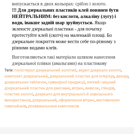
випускається в двох кольорах: срібло і золото.
!!! Для дзеркальних пластиків клей повинен бути
НЕЙТРАЛЬНИМ: без кислоти, алкаліну (лугу) і
води, інакше задній шар зруйнується.
Якщо
зклеюєте дзеркальні пластики - для початку
протестуйте клей (скотч) на маленькій площі. Бо
дзеркальне покриття може вести себе по-різному з
різними видами клеїв.
Виготовляються такі матеріали шляхом нанесення
дзеркальної плівки (амальгами) на пластикову
поверхню. Для цього найчастіше використовується
Теги:
полістирол дзеркальний золотий
,
акрил дзеркало золото
,
полістирол або акрил.
Використовувана для
композит дзеркальний
,
дзеркальний пластик для інтер'єру
,
декору
,
нанесення на поверхню полістиролу дзеркальна
дзеркальних табличок
,
сувенірної продукції
,
легкий і міцний
дзеркальний пластик для реклами
плівка виготовляється з поліестеру з додаванням
,
вітрин
,
вивісок
,
стендів
,
пластик золото
,
дзеркало для внутрішнього й зовнішнього
алюмінію.
використання
,
дзеркальний
,
оформлення вітрин
,
виставочних
Найслабкішою частиною даного з'єднання є саме
павільйонів
,
розважальниха комплексів
зв'язок поліестеру з алюмінієм.
Захисну плівку необхідно видаляти дуже обережно,
повільно і тільки після обробки листів. Варто
слідкувати, щоб краї плівки не відшаровувалися при
підрізуванні.