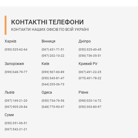
Опис:
Молекулярна маса ПЕВП - 50 тис.-3 * 106;
Щільність - 0,92-0,97 г / м3.
КОНТАКТНІ ТЕЛЕФОНИ
КОНТАКТИ НАШИХ ОФІСІВ ПО ВСІЙ УКРАЇНІ
Зі збільшенням щільності і молекулярної маси
механічні властивості ПЕ зростають. Одне з
Харків
Вінниця
Дніпро
головних властивостей поліетилену -
морозостійкість. Деякі марки ПЕ можуть
(050) 325-62-64
(067) 431-71-51
(050) 325-40-45
експлуатуватися і зберігають свої властивості при
(097) 202-10-22
(056) 736-35-51
температурі нижче -200 ° C. ПЕВП стійкий до
Запоріжжя
Київ
Кривий Ріг
впливу лугів, органічних і неорганічних кислот,
(099) 048-79-77
(099) 567-60-89
(067) 491-22-25
масел і жирів, не пропускає вологу, не чутливий до
(050) 343-81-47
(075) 401-78-22
ударів - є амортизатором, адгезія надзвичайно
(044) 205-36-73
низька, не виділяє токсичні речовини в навколишнє
Львів
Одеса
Рівне
середовище і безпечний для організму людини.
​(097) 169-21-20
(050) 734-76-56
(098) 020-14-72
(067) 905-29-84
(048) 770-90-67
(050) 303-80-97
Суми
(050) 351-06-51
(067) 542-21-21