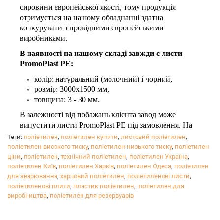
сировини європейської якості, тому продукція
отримується на нашому обладнанні здатна
конкурувати з провідними європейськими
виробниками.
В наявності на нашому складі завжди є листи
PromoPlast PЕ:
колір: натуральний (молочний) і чорний,
розмір: 3000х1500 мм,
товщина: 3 - 30 мм.
В залежності від побажань клієнта завод може
випустити листи PromoPlast PЕ під замовлення. На
вибір клієнта: розмір, колір, наявність УФ-
Теги:
поліетилен
,
поліетилен купити
,
листовий поліетилен
,
стабілізатора, функціональні добавки і т.д.
поліетилен високого тиску
,
поліетилен низького тиску
,
поліетилен
Мінімальне замовлення від 3-х тонн.
ціни
,
поліетилен
,
технічний поліетилен
,
поліетилен Україна
,
поліетилен Київ
,
поліетилен Харків
,
поліетилен Одеса
,
поліетилен
В процесі виробництва дотримується контроль якості
для зварювання
,
харчовий поліетилен
,
поліетиленові листи
,
і виробляються власні випробування продукції.
поліетиленові плити
,
пластик поліетилен
,
поліетилен для
PromoPlast PЕ має всі необхідні сертифікати: ТУ,
виробництва
,
поліетилен для резервуарів
санітарно-епідеміологічні висновки на продукцію і
ТУ.