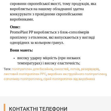
сировини європейської якості, тому продукція, яка
виробляється на нашому обладнанні здатна
конкурувати з провідними європейськими
виробниками.
Опис:
PromoPlast PP виробляється з блок-сополімерів
пропілену з етиленом, які випускаються у вигляді
однорідних за кольором гранул.
Вони мають:
високу ударну міцність (при низьких
температурах) і високу еластичність;
підвищену довготривалу термічну стабільність;
Теги:
поліпропілен для басейнів
,
ємкостей
,
лотків
,
резервуарів
,
стійкість до термоокислювального руйнування
листовий поліпропілен PPC
,
виробник екструзійного поліпропілену
,
під час виробництва і переробки поліпропілену,
сополімер поліпропілену
,
сірий поліпропілен від виробника
а також при експлуатації виробів з нього.
В залежності від побажань клієнта завод може випустити 
На вибір клієнта: розмір, колір, наявність УФ-стабілізатора
Мінімальне замовлення від 3-х тонн.

КОНТАКТНІ ТЕЛЕФОНИ
В процесі виробництва дотримується контроль якості і ви