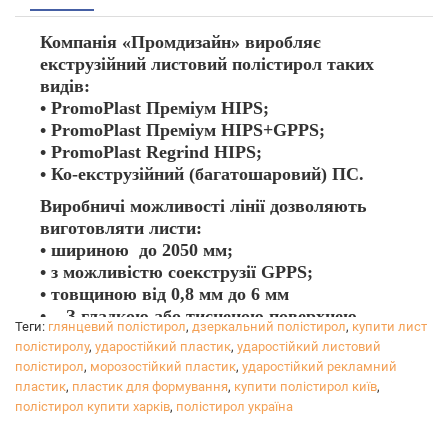
Компанія «Промдизайн» виробляє
екструзійний листовий полістирол таких
видів:
• PromoPlast Преміум HIPS;
• PromoPlast Преміум HIPS+GPPS;
• PromoPlast Regrind HIPS;
• Ко-екструзійний (багатошаровий) ПС.
Виробничі можливості лінії дозволяють
виготовляти листи:
• шириною до 2050 мм;
• з можливістю соекструзії GPPS;
• товщиною від 0,8 мм до 6 мм
• З гладкою або тисненою поверхнею.
Теги:
глянцевий полістирол
,
дзеркальний полістирол
,
купити лист
Термовакуумне формування полістиролу:
полістиролу
,
ударостійкий пластик
,
ударостійкий листовий
Полістирол відмінно формується, але треба
полістирол
,
морозостійкий пластик
,
ударостійкий рекламний
пам’ятати про деякі особливості:
пластик
,
пластик для формування
,
купити полістирол київ
,
• Звичайний одношаровий PromoPlast
полістирол купити харків
,
полістирол україна
Преміум HIPS при формовці може ставати
матовим. Якщо необхідна глянсова