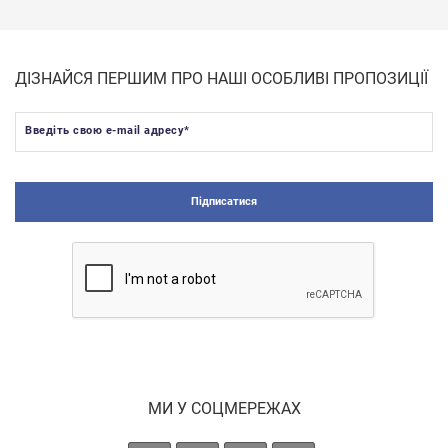
листів.
Надаємо послуги прямолінійної порізки
листових пластиків. Ціна послуг
ДІЗНАЙСЯ ПЕРШИМ ПРО НАШІ ОСОБЛИВІ ПРОПОЗИЦІЇ
розраховується індивідуально, уточнюйте у
менеджерів.
Введіть свою e-mail адресу
*
Завод "Промдизайн" приймає на переробку
відходи полістиролу. Ціна матеріалу, який
приймається залежить від кольору,
Підписатися
кількості і т.п.
Детальніше про наш завод на
www.promoplast.ua
МИ У СОЦМЕРЕЖАХ