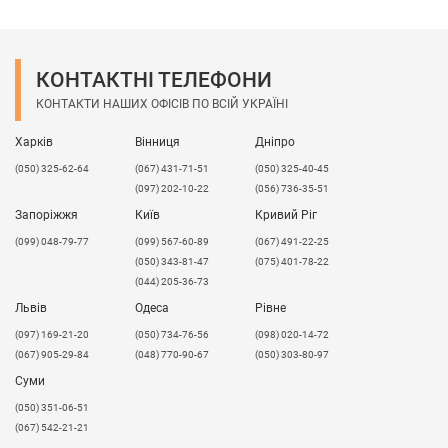
поверхня слід використовувати полістирол з
соекструзією PromoPlast Преміум
HIPS+GPPS ;
КОНТАКТНІ ТЕЛЕФОНИ
• При формовці полістиролу PromoPlast
КОНТАКТИ НАШИХ ОФІСІВ ПО ВСІЙ УКРАЇНІ
Regrind HIPS (виробленого з додаванням
вторинної сировини) можуть виникати
Харків
Вінниця
Дніпро
неоднорідності на поверхні.
(050) 325-62-64
(067) 431-71-51
(050) 325-40-45
Звертаємо увагу, що завод "Промдизайн" в
(097) 202-10-22
(056) 736-35-51
залежності від побажань клієнту може
Запоріжжя
Київ
Кривий Ріг
виготовити на замовлення листи
(099) 048-79-77
(099) 567-60-89
(067) 491-22-25
полістиролу різного тиснення:
(050) 343-81-47
(075) 401-78-22
Основною перевагою власного виробництва
(044) 205-36-73
являється те, що на складі завжди в
Львів
Одеса
Рівне
наявності є необхідний матеріал. В
​(097) 169-21-20
(050) 734-76-56
(098) 020-14-72
залежності від побажань клієнта завод може
(067) 905-29-84
(048) 770-90-67
(050) 303-80-97
виготовити на замовлення листи PromoPlast
Суми
HIPS необхідного розміру та кольору. Деталі
(050) 351-06-51
уточнюйте у свого менеджера.
(067) 542-21-21
Оптова ціна вказана при купівлі від 10