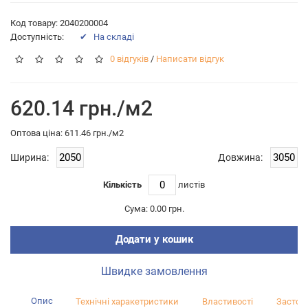
Код товару: 2040200004
Доступність:
✔ На складі
0 відгуків
/
Написати відгук
620.14 грн./м2
Оптова цiна: 611.46 грн./м2
Ширина:
Довжина:
Кількість
листiв
Сума:
0.00 грн.
Додати у кошик
Швидке замовлення
Опис
Технічні харакетристики
Властивості
Застос