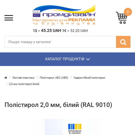
0
45.25 UAH
1$
=
1€
=
52.20 UAH
КАТАЛОГ ПРОДУКТІВ
Листові пластики
Полістирол, АБС (ABS)
Ударостійкий полістирол
2,0 мм полістирол білий
Полістирол 2,0 мм, білий (RAL 9010)