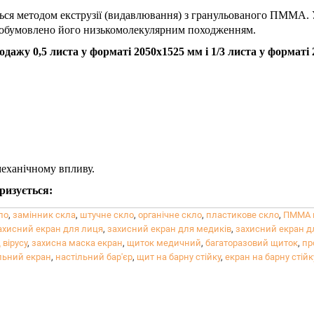
ься методом екструзії (видавлювання) з гранульованого ПММА. У
о обумовлено його низькомолекулярним походженням.
одажу 0,5 листа у форматі 2050х1525 мм і 1/3 листа у форматі
механічному впливу.​
ризується:
;
ло
,
замінник скла
,
штучне скло
,
органічне скло
,
пластикове скло
,
ПММА 
ахисний екран для лиця
,
захисний екран для медиків
,
захисний екран дл
 вірусу
,
захисна маска екран
,
щиток медичний
,
багаторазовий щиток
,
пр
ю та хімічною дією.
льний екран
,
настільний бар'єр
,
щит на барну стійку
,
екран на барну стійк
ого різу.
ання в харчовій промисловості.