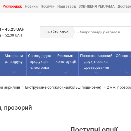
Розпродаж
Новини
Послуги
Наш завод
ЗОВНІШНЯ РЕКЛАМА
Достав
45.25 UAH
$
=
Знайти легко
€
=
52.30 UAH
Матеріали
Світлодіодна
Рекламнi
Повнокольоровий
Обладн
для друку
продукція і
конструкції
друк, порізка,
електрика
фрезерування
би акрилові
Екструзійне оргскло (найбільш поширене)
2 мм, прозор
м, прозорий
Доступні опції