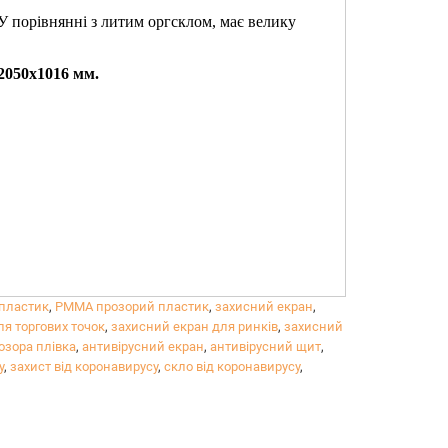
 порівнянні з литим оргсклом, має велику
 2050х1016 мм.
пластик
,
PMMA прозорий пластик
,
захисний екран
,
я торгових точок
,
захисний екран для ринків
,
захисний
озора плівка
,
антивірусний екран
,
антивірусний щит
,
у
,
захист від коронавирусу
,
скло від коронавирусу
,