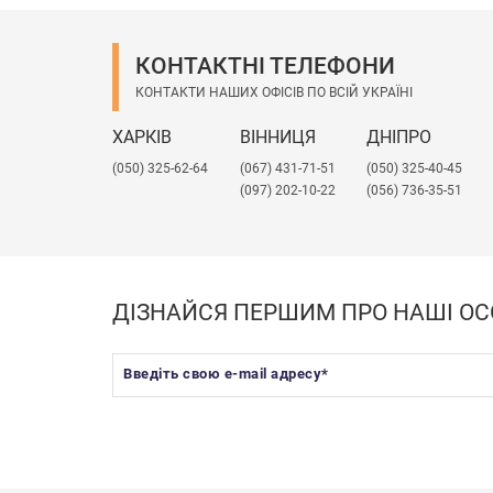
Можливі розбіжності в товщині матеріалу !!!
КОНТАКТНІ ТЕЛЕФОНИ
КОНТАКТИ НАШИХ ОФІСІВ ПО ВСІЙ УКРАЇНІ
ХАРКІВ
ВІННИЦЯ
ДНІПРО
(050) 325-62-64
(067) 431-71-51
(050) 325-40-45
(097) 202-10-22
(056) 736-35-51
ДІЗНАЙСЯ ПЕРШИМ ПРО НАШІ ОС
Введіть свою e-mail адресу
*