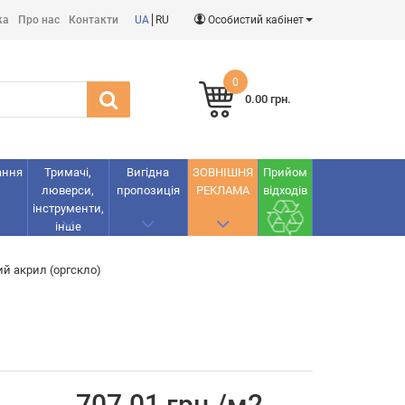
ка
Про нас
Контакти
UA
RU
Особистий кабінет
0
0.00 грн.
ання
Тримачі,
Вигідна
ЗОВНІШНЯ
Прийом
люверси,
пропозиція
РЕКЛАМА
відходів
інструменти,
інше
ий акрил (оргскло)
707.01 грн./м2