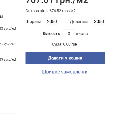
Оптова цiна: 676.52 грн./м2
им
Ширина:
Довжина:
52 грн./м2
Кількість
листiв
Сума:
0.00 грн.
52 грн./м2
Додати у кошик
51 грн./м2
Швидке замовлення