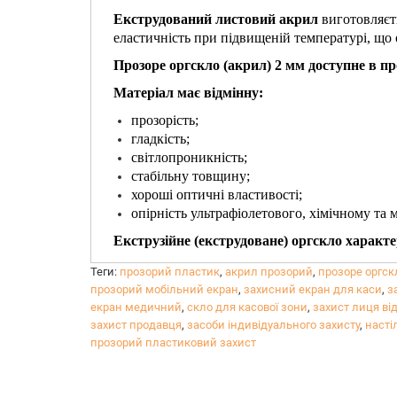
Екструдований листовий акрил
виготовляєт
еластичність при підвищеній температурі, щ
Прозоре оргскло (акрил) 2 мм доступне в пр
Матеріал має відмінну:
прозорість;
гладкість;
свiтлопроникнiсть;
стабільну товщину;
хороші оптичні властивості;
опірність ультрафіолетового, хімічному та 
Екструзійне (екструдоване) оргскло характе
високою світлопроникністью та прозорістю
Теги:
прозорий пластик
,
акрил прозорий
,
прозоре оргск
гарними оптичними властивостями;
прозорий мобільний екран
,
захисний екран для каси
,
з
водостійкість;
екран медичний
,
скло для касової зони
,
захист лиця від
опірністю ультрафіолету, а також механічно
захист продавця
,
засоби індивідуального захисту
,
насті
прозорий пластиковий захист
Надаємо послуги прямолінійного і криволінійн
Екструдований акрил придатний для використ