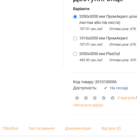
Варіанти
2050x3050 мм ПромАкрил ціл
листом або пів листа)
707.01 грн./м2
Оптова цiна: 676.
1016x2050 мм ПромАкрил
707.01 грн./м2
Оптова цiна: 676.
2050x3050 мм PlazCryl
492.92 грн./м2
Оптова цiна: 470.
Код товару: 2010100006
Доступність:
✔ На складі
0 відгуків
/
Написати відгук
Обробка
Застосування
Документація
Відгуки (0)