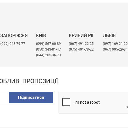
ЗАПОРІЖЖЯ
КИЇВ
КРИВИЙ РІГ
ЛЬВІВ
(099) 048-79-77
(099) 567-60-89
(067) 491-22-25
​(097) 169-21-20
(050) 343-81-47
(075) 401-78-22
(067) 905-29-84
(044) 205-36-73
ОБЛИВІ ПРОПОЗИЦІЇ
Підписатися