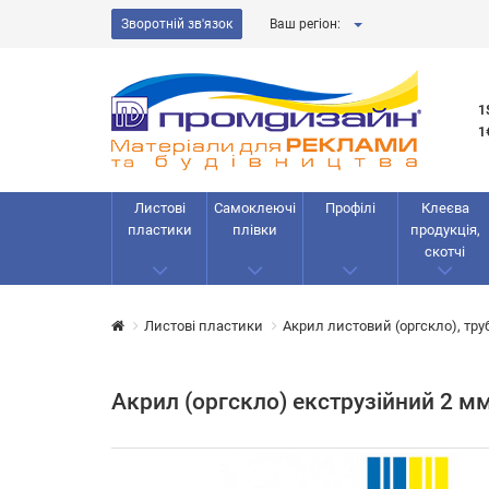
Зворотній зв'язок
Ваш регіон:
1
1
Листові
Самоклеючі
Профілі
Клеєва
пластики
плівки
продукція,
скотчі
Листові пластики
Акрил листовий (оргскло), тру
Акрил (оргскло) екструзійний 2 м