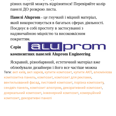
різних партій можуть відрізнятися! Перевіряйте колір
панелі ДО розкрою листа.
Панелі Aluprom
- це гнучкий і міцний матеріал,
який використовується в багатьох сферах діяльності.
Поєднує в собі простоту в застосуванні з
надзвичайною міцністю та високоякісним
покриттям.
Серія
композитних панелей Aluprom Engineering
Яскравий, різнобарвний, естетичний матеріал вже
облюбували дизайнери і його все частіше можна
Теги:
акп київ
,
акп харків
,
купити композит
,
купити АКП
,
алюмінієва
побачити в якості елементів декору інтер'єрів, різних
композитна панель
,
композит
,
композит для реклами
,
сучасних конструкцій, виставкового обладнання.
вентильований фасад
,
листовий композит
,
порізка композиту
,
Надаємо послуги прямолінійного і криволінійного
сендвіч панель
,
композит алюпром
,
декоративний композит
,
різання.
дзеркальний композит
,
інженерний композит
,
комерційний
композит
,
декоративні панелі
Ціна послуг розраховується індивідуально,
уточнюйте у
менеджерів
.