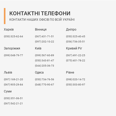
КОНТАКТНІ ТЕЛЕФОНИ
КОНТАКТИ НАШИХ ОФІСІВ ПО ВСІЙ УКРАЇНІ
Харків
Вінниця
Дніпро
(050) 325-62-64
(067) 431-71-51
(050) 325-40-45
(097) 202-10-22
(056) 736-35-51
Запоріжжя
Київ
Кривий Ріг
(099) 048-79-77
(099) 567-60-89
(067) 491-22-25
(050) 343-81-47
(075) 401-78-22
(044) 205-36-73
Львів
Одеса
Рівне
​(097) 169-21-20
(050) 734-76-56
(098) 020-14-72
(067) 905-29-84
(048) 770-90-67
(050) 303-80-97
Суми
(050) 351-06-51
(067) 542-21-21