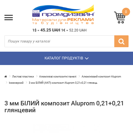
0
45.25 UAH
1$
=
1€
=
52.20 UAH
КАТАЛОГ ПРОДУКТІВ
Листові пластики
Алюмінієві композитні панелі
Алюмінієвий композит Aluprom
Інженерний
3 мм БІЛИЙ (АКП) композит Aluprom 0,21+0,21 глянець
3 мм БІЛИЙ композит Aluprom 0,21+0,21
глянцевий