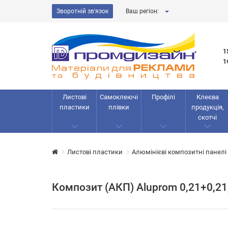
Зворотній зв'язок
Ваш регіон:
1
1
Листові
Самоклеючі
Профілі
Клеєва
пластики
плівки
продукція,
скотчі
Листові пластики
Алюмінієві композитні панелі
Композит (АКП) Aluprom 0,21+0,2