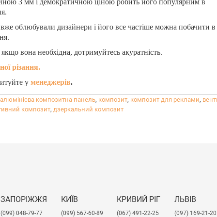
щиною 3 мм і демократичною ціною робить його популярним в
я.
вже облюбували дизайнери і його все частіше можна побачити в як
ня.
 якщо вона необхідна, дотримуйтесь акуратність.
ної різання.
питуйте у
менеджерів
.
алюмінієва композитна панель
,
композит
,
композит для реклами
,
вент
тивний композит
,
дзеркальний композит
ЗАПОРІЖЖЯ
КИЇВ
КРИВИЙ РІГ
ЛЬВІВ
(099) 048-79-77
(099) 567-60-89
(067) 491-22-25
​(097) 169-21-20