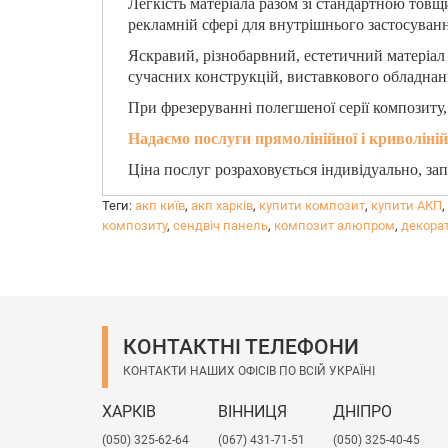
Легкість матеріала разом зі стандартною тов
рекламній сфері для внутрішнього застосуванн
Яскравий, різнобарвний, естетичний матеріал 
сучасних конструкцій, виставкового обладнан
При фрезеруванні полегшеної серії композиту,
Надаємо послуги прямолінійної і криволіній
Ціна послуг розраховується індивідуально, за
Теги:
акп київ
,
акп харків
,
купити композит
,
купити АКП
,
композиту
,
сендвіч панель
,
композит алюпром
,
декора
КОНТАКТНІ ТЕЛЕФОНИ
КОНТАКТИ НАШИХ ОФІСІВ ПО ВСІЙ УКРАЇНІ
ХАРКІВ
ВІННИЦЯ
ДНІПРО
(050) 325-62-64
(067) 431-71-51
(050) 325-40-45