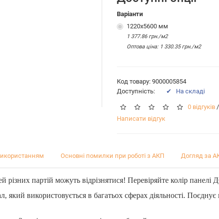
Варіанти
1220х5600 мм
1 377.86 грн./м2
Оптова цiна: 1 330.35 грн./м2
Код товару: 9000005854
Доступність:
✔ На складі
0 відгуків
/
Написати відгук
використанням
Основні помилки при роботі з АКП
Догляд за А
й різних партій можуть відрізнятися! Перевіряйте колір панелі 
ал, який використовується в багатьох сферах діяльності. Поєднує