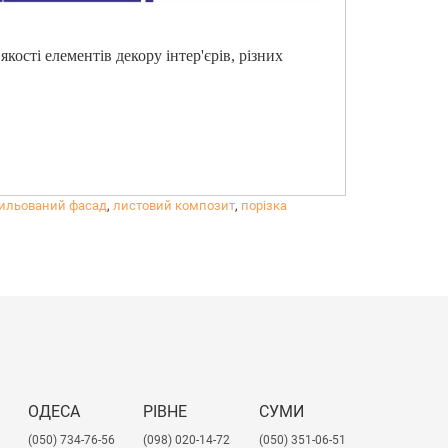
ості елементів декору інтер'єрів, різних
ильований фасад
,
листовий композит
,
порізка
ОДЕСА
РІВНЕ
СУМИ
(050) 734-76-56
(098) 020-14-72
(050) 351-06-51