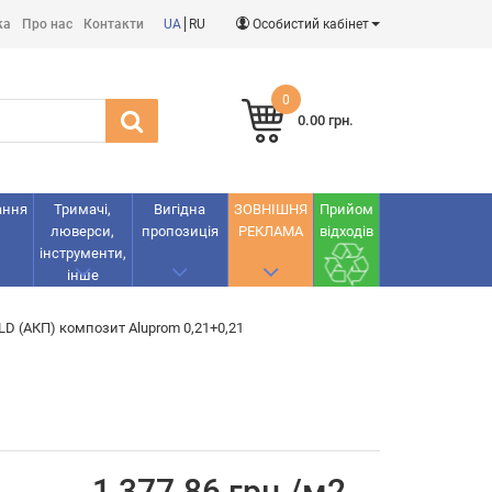
ка
Про нас
Контакти
UA
RU
Особистий кабінет
0
0.00 грн.
ання
Тримачі,
Вигідна
ЗОВНІШНЯ
Прийом
люверси,
пропозиція
РЕКЛАМА
відходів
інструменти,
інше
D (АКП) композит Aluprom 0,21+0,21
1 377.86 грн./м2