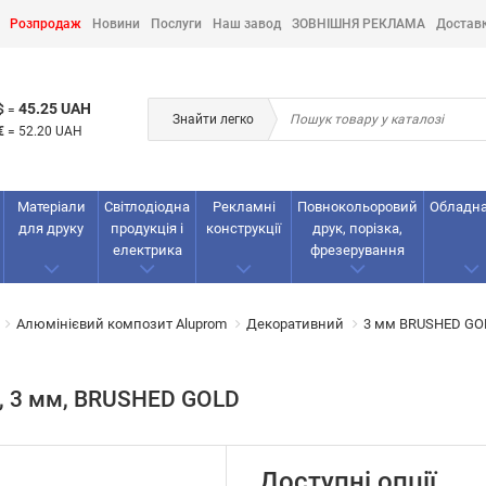
Розпродаж
Новини
Послуги
Наш завод
ЗОВНІШНЯ РЕКЛАМА
Достав
45.25 UAH
$
=
Знайти легко
€
=
52.20 UAH
Матеріали
Світлодіодна
Рекламнi
Повнокольоровий
Обладн
для друку
продукція і
конструкції
друк, порізка,
електрика
фрезерування
Алюмінієвий композит Aluprom
Декоративний
3 мм BRUSHED GOL
1, 3 мм, BRUSHED GOLD
Доступні опції