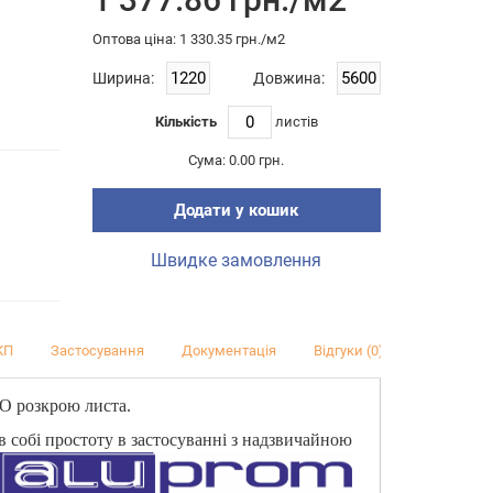
Оптова цiна: 1 330.35 грн./м2
Ширина:
Довжина:
Кількість
листiв
Сума:
0.00 грн.
Додати у кошик
Швидке замовлення
КП
Застосування
Документація
Відгуки (0)
ДО розкрою листа.
 в собі простоту в застосуванні з надзвичайною