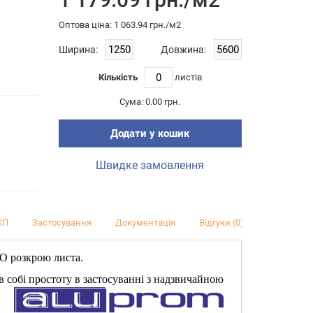
Оптова цiна: 1 063.94 грн./м2
Ширина:
Довжина:
Кількість
листiв
Сума:
0.00 грн.
Додати у кошик
Швидке замовлення
КП
Застосування
Документація
Відгуки (0)
ДО розкрою листа.
 в собі простоту в застосуванні з надзвичайною