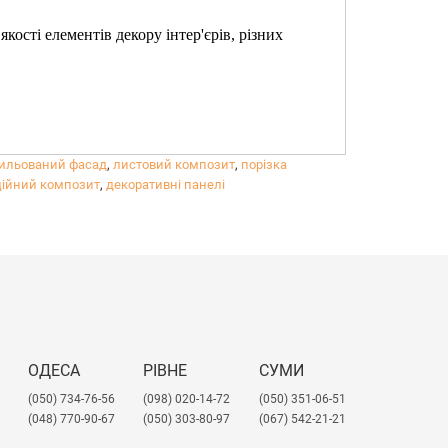
ості елементів декору інтер'єрів, різних
ильований фасад
,
листовий композит
,
порізка
ійний композит
,
декоративні панелі
ОДЕСА
РІВНЕ
СУМИ
(050) 734-76-56
(098) 020-14-72
(050) 351-06-51
(048) 770-90-67
(050) 303-80-97
(067) 542-21-21