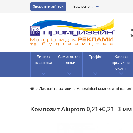
Зворотній зв'язок
Ваш регіон:
1
1
Листові
Самоклеючі
Профілі
Клеєва
пластики
плівки
продукція,
скотчі
Листові пластики
Алюмінієві композитні панелі
Композит Aluprom 0,21+0,21, 3 