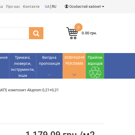
ка
Про нас
Контакти
UA
RU
Особистий кабінет
0
0.00 грн.
ання
Тримачі,
Вигідна
ЗОВНІШНЯ
Прийом
люверси,
пропозиція
РЕКЛАМА
відходів
інструменти,
інше
П) композит Aluprom 0,21+0,21
1 179.09 грн./м2