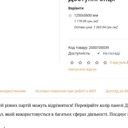
Варіанти
1250x5600 мм
1 179.09 грн./м2
Оптова цiна: 1 063.94 грн./м2
Код товару: 2000100039
Доступність:
✔ На складі
0 відгуків
/
Написати відгук
використанням
Основні помилки при роботі з АКП
Догляд за А
й різних партій можуть відрізнятися! Перевіряйте колір панелі 
ал, який використовується в багатьох сферах діяльності. Поєднує