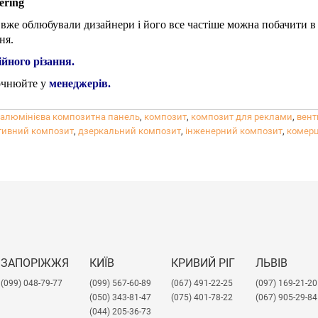
ering
вже облюбували дизайнери і його все частіше можна побачити в як
ня.
йного різання.
точнюйте у
менеджерів
.
алюмінієва композитна панель
,
композит
,
композит для реклами
,
вент
тивний композит
,
дзеркальний композит
,
інженерний композит
,
комерц
ЗАПОРІЖЖЯ
КИЇВ
КРИВИЙ РІГ
ЛЬВІВ
(099) 048-79-77
(099) 567-60-89
(067) 491-22-25
​(097) 169-21-20
(050) 343-81-47
(075) 401-78-22
(067) 905-29-84
(044) 205-36-73