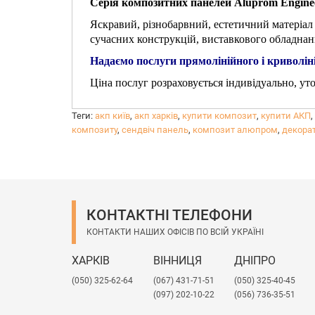
Серія композитних панелей Aluprom Engine
Яскравий, різнобарвний, естетичний матеріал 
сучасних конструкцій, виставкового обладнан
Надаємо послуги прямолінійного і криволіні
Ціна послуг розраховується індивідуально, у
Теги:
акп київ
,
акп харків
,
купити композит
,
купити АКП
,
композиту
,
сендвіч панель
,
композит алюпром
,
декора
КОНТАКТНІ ТЕЛЕФОНИ
КОНТАКТИ НАШИХ ОФІСІВ ПО ВСІЙ УКРАЇНІ
ХАРКІВ
ВІННИЦЯ
ДНІПРО
(050) 325-62-64
(067) 431-71-51
(050) 325-40-45
(097) 202-10-22
(056) 736-35-51