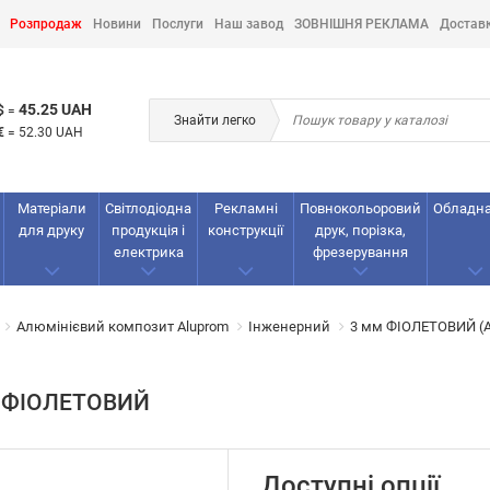
Розпродаж
Новини
Послуги
Наш завод
ЗОВНІШНЯ РЕКЛАМА
Достав
45.25 UAH
$
=
Знайти легко
€
=
52.30 UAH
Матеріали
Світлодіодна
Рекламнi
Повнокольоровий
Обладн
для друку
продукція і
конструкції
друк, порізка,
електрика
фрезерування
Алюмінієвий композит Aluprom
Інженерний
3 мм ФІОЛЕТОВИЙ (АК
мм ФІОЛЕТОВИЙ
Доступні опції