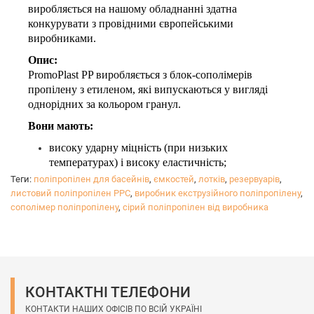
виробляється на нашому обладнанні здатна
конкурувати з провідними європейськими
виробниками.
Опис:
PromoPlast PP виробляється з блок-сополімерів
пропілену з етиленом, які випускаються у вигляді
однорідних за кольором гранул.
Вони мають:
високу ударну міцність (при низьких
температурах) і високу еластичність;
підвищену довготривалу термічну стабільність;
Теги:
поліпропілен для басейнів
,
ємкостей
,
лотків
,
резервуарів
,
стійкість до термоокислювального руйнування
листовий поліпропілен PPC
,
виробник екструзійного поліпропілену
,
під час виробництва і переробки поліпропілену,
сополімер поліпропілену
,
сірий поліпропілен від виробника
а також при експлуатації виробів з нього.
В залежності від побажань клієнта завод може випустити 
На вибір клієнта: розмір, колір, наявність УФ-стабілізатора
Мінімальне замовлення від 3-х тонн.

КОНТАКТНІ ТЕЛЕФОНИ
В процесі виробництва дотримується контроль якості і ви
КОНТАКТИ НАШИХ ОФІСІВ ПО ВСІЙ УКРАЇНІ