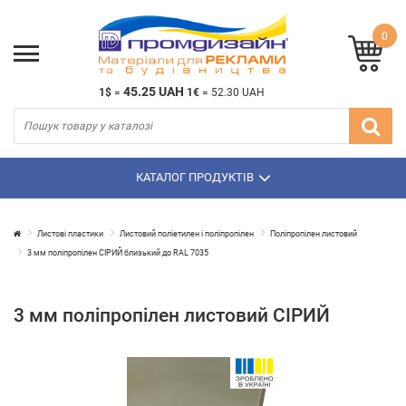
0
45.25 UAH
1$
=
1€
=
52.30 UAH
КАТАЛОГ ПРОДУКТІВ
Листові пластики
Листовий поліетилен і поліпропілен
Поліпропілен листовий
3 мм поліпропілен СІРИЙ близький до RAL 7035
3 мм поліпропілен листовий СІРИЙ