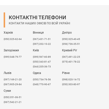
КОНТАКТНІ ТЕЛЕФОНИ
КОНТАКТИ НАШИХ ОФІСІВ ПО ВСІЙ УКРАЇНІ
Харків
Вінниця
Дніпро
(050) 325-62-64
(067) 431-71-51
(050) 325-40-45
(097) 202-10-22
(056) 736-35-51
Запоріжжя
Київ
Кривий Ріг
(099) 048-79-77
(099) 567-60-89
(067) 491-22-25
(050) 343-81-47
(075) 401-78-22
(044) 205-36-73
Львів
Одеса
Рівне
​(097) 169-21-20
(050) 734-76-56
(098) 020-14-72
(067) 905-29-84
(048) 770-90-67
(050) 303-80-97
Суми
(050) 351-06-51
(067) 542-21-21