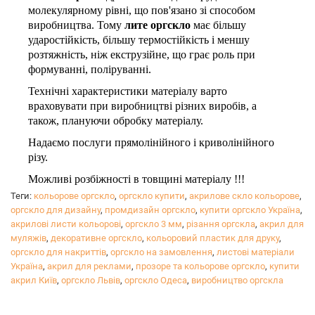
молекулярному рівні, що пов'язано зі способом
виробництва. Тому
лите оргскло
має більшу
ударостійкість, більшу термостійкість і меншу
розтяжність, ніж екструзійне, що грає роль при
формуванні, поліруванні.
Технічні характеристики матеріалу варто
враховувати при виробництві різних виробів, а
також, плануючи обробку матеріалу.
Надаємо послуги прямолінійного і криволінійного
різу.
Можливі розбіжності в товщині матеріалу !!!
Теги:
кольорове оргскло
,
оргскло купити
,
акрилове скло кольорове
,
оргскло для дизайну
,
промдизайн оргскло
,
купити оргскло Україна
,
акрилові листи кольорові
,
оргскло 3 мм
,
різання оргскла
,
акрил для
муляжів
,
декоративне оргскло
,
кольоровий пластик для друку
,
оргскло для накриттів
,
оргскло на замовлення
,
листові матеріали
Україна
,
акрил для реклами
,
прозоре та кольорове оргскло
,
купити
акрил Київ
,
оргскло Львів
,
оргскло Одеса
,
виробництво оргскла