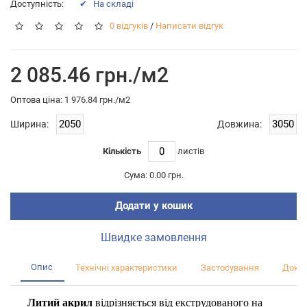
Доступність:
✔ На складі
0 відгуків
/
Написати відгук
2 085.46 грн./м2
Оптова цiна: 1 976.84 грн./м2
Ширина:
Довжина:
Кількість
листiв
Сума:
0.00 грн.
Додати у кошик
Швидке замовлення
Опис
Технічні характеристики
Застосування
Докум
Литий акрил
відрізняється від екструдованого на