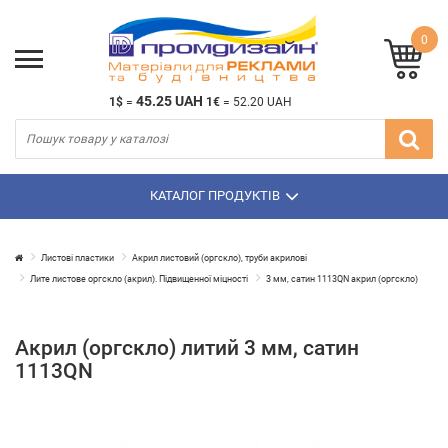
0
45.25 UAH
1$
=
1€
=
52.20 UAH
КАТАЛОГ ПРОДУКТІВ
Листові пластики
Акрил листовий (оргскло), труби акрилові
Лите листове оргскло (акрил). Підвищенної міцності
3 мм, сатин 1113QN акрил (оргскло)
Акрил (оргскло) литий 3 мм, сатин
1113QN