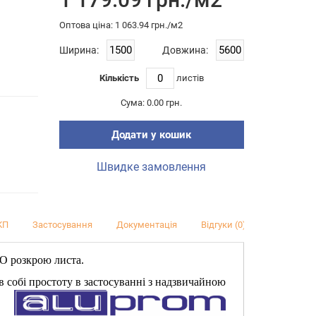
Оптова цiна: 1 063.94 грн./м2
Ширина:
Довжина:
Кількість
листiв
Сума:
0.00 грн.
Додати у кошик
Швидке замовлення
КП
Застосування
Документація
Відгуки (0)
ДО розкрою листа.
 в собі простоту в застосуванні з надзвичайною