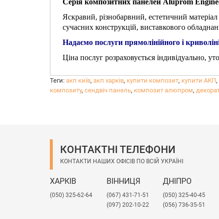
Серія композитних панелей Aluprom Engine
Яскравий, різнобарвний, естетичний матеріал 
сучасних конструкцій, виставкового обладнан
Надаємо послуги прямолінійного і криволіні
Ціна послуг розраховується індивідуально, у
Теги:
акп київ
,
акп харків
,
купити композит
,
купити АКП
,
композиту
,
сендвіч панель
,
композит алюпром
,
декора
КОНТАКТНІ ТЕЛЕФОНИ
КОНТАКТИ НАШИХ ОФІСІВ ПО ВСІЙ УКРАЇНІ
ХАРКІВ
ВІННИЦЯ
ДНІПРО
(050) 325-62-64
(067) 431-71-51
(050) 325-40-45
(097) 202-10-22
(056) 736-35-51