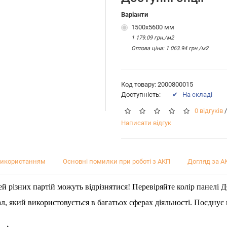
Варіанти
1500x5600 мм
1 179.09 грн./м2
Оптова цiна: 1 063.94 грн./м2
Код товару: 2000800015
Доступність:
✔ На складі
0 відгуків
/
Написати відгук
використанням
Основні помилки при роботі з АКП
Догляд за А
й різних партій можуть відрізнятися! Перевіряйте колір панелі 
ал, який використовується в багатьох сферах діяльності. Поєднує