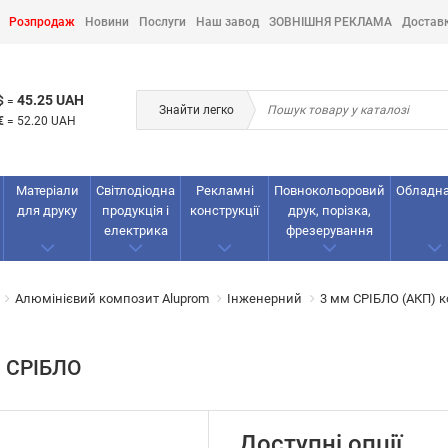
Розпродаж
Новини
Послуги
Наш завод
ЗОВНІШНЯ РЕКЛАМА
Достав
45.25 UAH
$
=
Знайти легко
€
=
52.20 UAH
Матеріали
Світлодіодна
Рекламнi
Повнокольоровий
Обладн
для друку
продукція і
конструкції
друк, порізка,
електрика
фрезерування
Алюмінієвий композит Aluprom
Інженерний
3 мм СРІБЛО (АКП) к
, СРІБЛО
Доступні опції