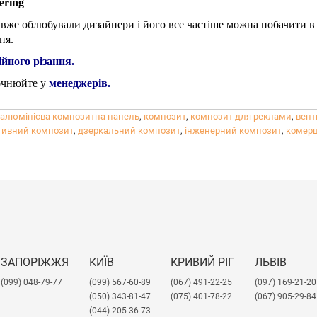
ering
вже облюбували дизайнери і його все частіше можна побачити в як
ня.
йного різання.
точнюйте у
менеджерів
.
алюмінієва композитна панель
,
композит
,
композит для реклами
,
вент
тивний композит
,
дзеркальний композит
,
інженерний композит
,
комерц
ЗАПОРІЖЖЯ
КИЇВ
КРИВИЙ РІГ
ЛЬВІВ
(099) 048-79-77
(099) 567-60-89
(067) 491-22-25
​(097) 169-21-20
(050) 343-81-47
(075) 401-78-22
(067) 905-29-84
(044) 205-36-73