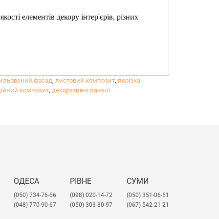
ості елементів декору інтер'єрів, різних
ильований фасад
,
листовий композит
,
порізка
ійний композит
,
декоративні панелі
ОДЕСА
РІВНЕ
СУМИ
(050) 734-76-56
(098) 020-14-72
(050) 351-06-51
(048) 770-90-67
(050) 303-80-97
(067) 542-21-21