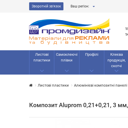
Зворотній зв'язок
Ваш регіон:
1
1
Листові
Самоклеючі
Профілі
Клеєва
пластики
плівки
продукція,
скотчі
Листові пластики
Алюмінієві композитні панелі
Композит Aluprom 0,21+0,21, 3 мм