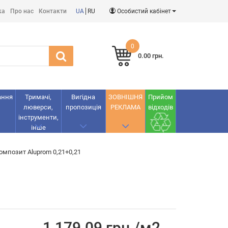
ка
Про нас
Контакти
UA
RU
Особистий кабінет
0
0.00 грн.
ання
Тримачі,
Вигідна
ЗОВНІШНЯ
Прийом
люверси,
пропозиція
РЕКЛАМА
відходів
інструменти,
інше
омпозит Aluprom 0,21+0,21
1 179.09 грн./м2