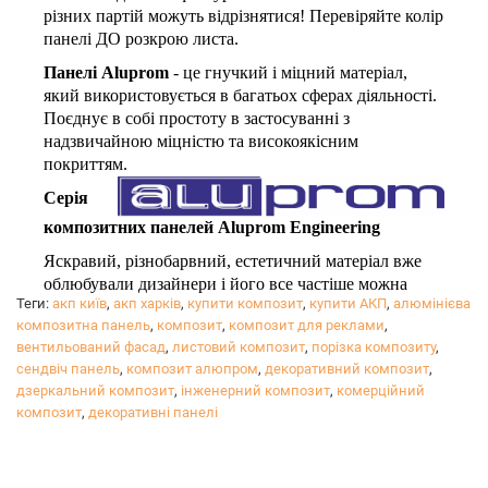
різних партій можуть відрізнятися! Перевіряйте колір
панелі ДО розкрою листа.
Панелі Aluprom
- це гнучкий і міцний матеріал,
який використовується в багатьох сферах діяльності.
Поєднує в собі простоту в застосуванні з
надзвичайною міцністю та високоякісним
покриттям.
Серія
композитних панелей Aluprom Engineering
Яскравий, різнобарвний, естетичний матеріал вже
облюбували дизайнери і його все частіше можна
Теги:
акп київ
,
акп харків
,
купити композит
,
купити АКП
,
алюмінієва
побачити в якості елементів декору інтер'єрів, різних
композитна панель
,
композит
,
композит для реклами
,
сучасних конструкцій, виставкового обладнання.
вентильований фасад
,
листовий композит
,
порізка композиту
,
Надаємо послуги прямолінійного і криволінійного
сендвіч панель
,
композит алюпром
,
декоративний композит
,
різання.
дзеркальний композит
,
інженерний композит
,
комерційний
композит
,
декоративні панелі
Ціна послуг розраховується індивідуально,
уточнюйте у
менеджерів
.