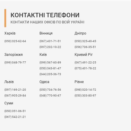
КОНТАКТНІ ТЕЛЕФОНИ
КОНТАКТИ НАШИХ ОФІСІВ ПО ВСІЙ УКРАЇНІ
Харків
Вінниця
Дніпро
(050) 325-62-64
(067) 431-71-51
(050) 325-40-45
(097) 202-10-22
(056) 736-35-51
Запоріжжя
Київ
Кривий Ріг
(099) 048-79-77
(099) 567-60-89
(067) 491-22-25
(050) 343-81-47
(075) 401-78-22
(044) 205-36-73
Львів
Одеса
Рівне
​(097) 169-21-20
(050) 734-76-56
(098) 020-14-72
(067) 905-29-84
(048) 770-90-67
(050) 303-80-97
Суми
(050) 351-06-51
(067) 542-21-21