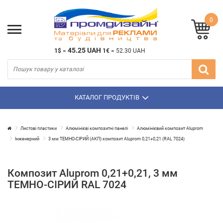
0
45.25 UAH
1$
=
1€
=
52.30 UAH
КАТАЛОГ ПРОДУКТІВ
Листові пластики
Алюмінієві композитні панелі
Алюмінієвий композит Aluprom
Інженерний
3 мм ТЕМНО-СІРИЙ (АКП) композит Aluprom 0,21+0,21 (RAL 7024)
Композит Aluprom 0,21+0,21, 3 мм
ТЕМНО-СІРИЙ RAL 7024