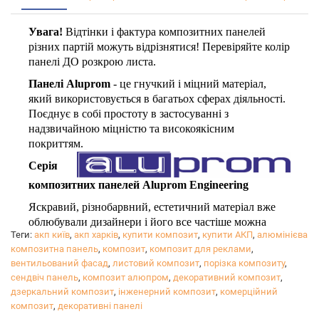
Увага!
Відтінки і фактура композитних панелей
різних партій можуть відрізнятися! Перевіряйте колір
панелі ДО розкрою листа.
Панелі Aluprom
- це гнучкий і міцний матеріал,
який використовується в багатьох сферах діяльності.
Поєднує в собі простоту в застосуванні з
надзвичайною міцністю та високоякісним
покриттям.
Серія
композитних панелей Aluprom Engineering
Яскравий, різнобарвний, естетичний матеріал вже
облюбували дизайнери і його все частіше можна
Теги:
акп київ
,
акп харків
,
купити композит
,
купити АКП
,
алюмінієва
побачити в якості елементів декору інтер'єрів, різних
композитна панель
,
композит
,
композит для реклами
,
сучасних конструкцій, виставкового обладнання.
вентильований фасад
,
листовий композит
,
порізка композиту
,
Надаємо послуги прямолінійного і криволінійного
сендвіч панель
,
композит алюпром
,
декоративний композит
,
різання.
дзеркальний композит
,
інженерний композит
,
комерційний
композит
,
декоративні панелі
Ціна послуг розраховується індивідуально,