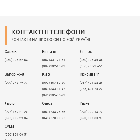
уточнюйте у
менеджерів
.
КОНТАКТНІ ТЕЛЕФОНИ
КОНТАКТИ НАШИХ ОФІСІВ ПО ВСІЙ УКРАЇНІ
Харків
Вінниця
Дніпро
(050) 325-62-64
(067) 431-71-51
(050) 325-40-45
(097) 202-10-22
(056) 736-35-51
Запоріжжя
Київ
Кривий Ріг
(099) 048-79-77
(099) 567-60-89
(067) 491-22-25
(050) 343-81-47
(075) 401-78-22
(044) 205-36-73
Львів
Одеса
Рівне
​(097) 169-21-20
(050) 734-76-56
(098) 020-14-72
(067) 905-29-84
(048) 770-90-67
(050) 303-80-97
Суми
(050) 351-06-51