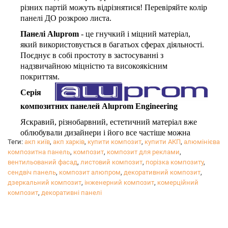
різних партій можуть відрізнятися! Перевіряйте колір
панелі ДО розкрою листа.
Панелі Aluprom
- це гнучкий і міцний матеріал,
який використовується в багатьох сферах діяльності.
Поєднує в собі простоту в застосуванні з
надзвичайною міцністю та високоякісним
покриттям.
Серія
композитних панелей Aluprom Engineering
Яскравий, різнобарвний, естетичний матеріал вже
облюбували дизайнери і його все частіше можна
Теги:
акп київ
,
акп харків
,
купити композит
,
купити АКП
,
алюмінієва
побачити в якості елементів декору інтер'єрів, різних
композитна панель
,
композит
,
композит для реклами
,
сучасних конструкцій, виставкового обладнання.
вентильований фасад
,
листовий композит
,
порізка композиту
,
Надаємо послуги прямолінійного і криволінійного
сендвіч панель
,
композит алюпром
,
декоративний композит
,
різання.
дзеркальний композит
,
інженерний композит
,
комерційний
композит
,
декоративні панелі
Ціна послуг розраховується індивідуально,
уточнюйте у
менеджерів
.