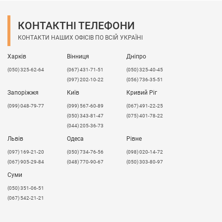
КОНТАКТНІ ТЕЛЕФОНИ
КОНТАКТИ НАШИХ ОФІСІВ ПО ВСІЙ УКРАЇНІ
Харків
Вінниця
Дніпро
(050) 325-62-64
(067) 431-71-51
(050) 325-40-45
(097) 202-10-22
(056) 736-35-51
Запоріжжя
Київ
Кривий Ріг
(099) 048-79-77
(099) 567-60-89
(067) 491-22-25
(050) 343-81-47
(075) 401-78-22
(044) 205-36-73
Львів
Одеса
Рівне
​(097) 169-21-20
(050) 734-76-56
(098) 020-14-72
(067) 905-29-84
(048) 770-90-67
(050) 303-80-97
Суми
(050) 351-06-51
(067) 542-21-21