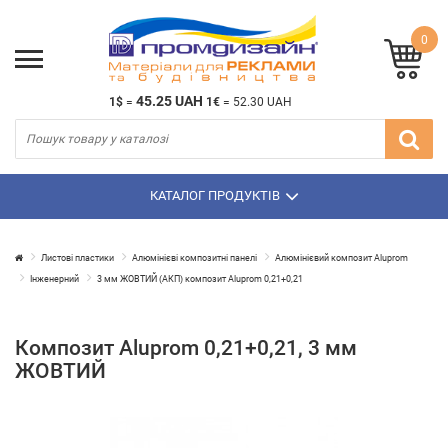
0
45.25 UAH
1$
=
1€
=
52.30 UAH
КАТАЛОГ ПРОДУКТІВ
Листові пластики
Алюмінієві композитні панелі
Алюмінієвий композит Aluprom
Інженерний
3 мм ЖОВТИЙ (АКП) композит Aluprom 0,21+0,21
Композит Aluprom 0,21+0,21, 3 мм
ЖОВТИЙ