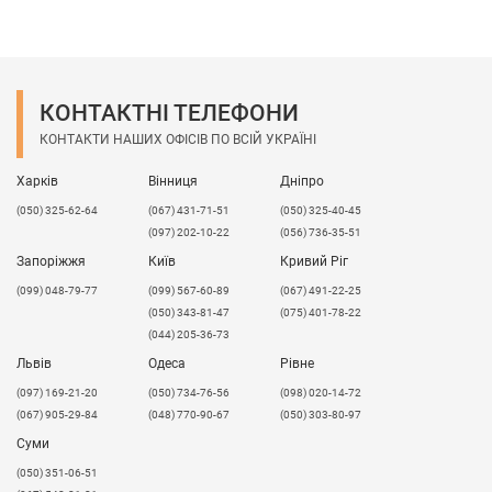
уточнюйте у
менеджерів
.
КОНТАКТНІ ТЕЛЕФОНИ
КОНТАКТИ НАШИХ ОФІСІВ ПО ВСІЙ УКРАЇНІ
Харків
Вінниця
Дніпро
(050) 325-62-64
(067) 431-71-51
(050) 325-40-45
(097) 202-10-22
(056) 736-35-51
Запоріжжя
Київ
Кривий Ріг
(099) 048-79-77
(099) 567-60-89
(067) 491-22-25
(050) 343-81-47
(075) 401-78-22
(044) 205-36-73
Львів
Одеса
Рівне
​(097) 169-21-20
(050) 734-76-56
(098) 020-14-72
(067) 905-29-84
(048) 770-90-67
(050) 303-80-97
Суми
(050) 351-06-51