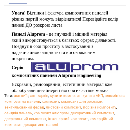
Увага!
Відтінки і фактура композитних панелей
різних партій можуть відрізнятися! Перевіряйте колір
панелі ДО розкрою листа.
Панелі Aluprom
- це гнучкий і міцний матеріал,
який використовується в багатьох сферах діяльності.
Поєднує в собі простоту в застосуванні з
надзвичайною міцністю та високоякісним
покриттям.
Серія
композитних панелей Aluprom Engineering
Яскравий, різнобарвний, естетичний матеріал вже
облюбували дизайнери і його все частіше можна
Теги:
акп київ
,
акп харків
,
купити композит
,
купити АКП
,
алюмінієва
побачити в якості елементів декору інтер'єрів, різних
композитна панель
,
композит
,
композит для реклами
,
сучасних конструкцій, виставкового обладнання.
вентильований фасад
,
листовий композит
,
порізка композиту
,
Надаємо послуги прямолінійного і криволінійного
сендвіч панель
,
композит алюпром
,
декоративний композит
,
різання.
дзеркальний композит
,
інженерний композит
,
комерційний
композит
,
декоративні панелі
Ціна послуг розраховується індивідуально,