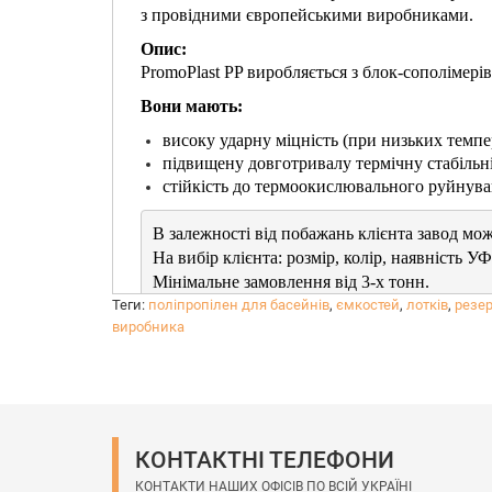
з провідними європейськими виробниками.
Опис:
PromoPlast PP виробляється з блок-сополімерів
Вони мають:
високу ударну міцність (при низьких темпер
підвищену довготривалу термічну стабільні
стійкість до термоокислювального руйнуван
В залежності від побажань клієнта завод мож
На вибір клієнта: розмір, колір, наявність УФ-
Мінімальне замовлення від 3-х тонн.

В процесі виробництва дотримується контроль
Теги:
поліпропілен для басейнів
,
ємкостей
,
лотків
,
резер
виробника
КОНТАКТНІ ТЕЛЕФОНИ
КОНТАКТИ НАШИХ ОФІСІВ ПО ВСІЙ УКРАЇНІ