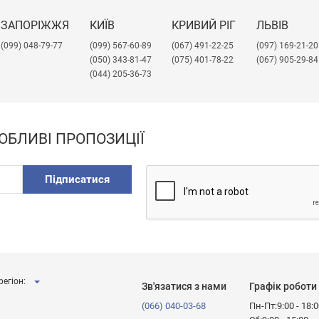
ЗАПОРІЖЖЯ
КИЇВ
КРИВИЙ РІГ
ЛЬВІВ
(099) 048-79-77
(099) 567-60-89
(067) 491-22-25
​(097) 169-21-20
(050) 343-81-47
(075) 401-78-22
(067) 905-29-84
(044) 205-36-73
ОБЛИВІ ПРОПОЗИЦІЇ
Підписатися
регіон:
Зв'язатися з нами
Графік роботи
(066) 040-03-68
Пн-Пт:9:00 - 18: