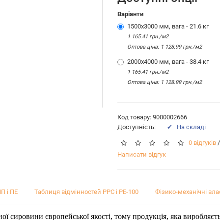
Варіанти
1500х3000 мм, вага - 21.6 кг
1 165.41 грн./м2
Оптова цiна: 1 128.99 грн./м2
2000х4000 мм, вага - 38.4 кг
1 165.41 грн./м2
Оптова цiна: 1 128.99 грн./м2
Код товару: 9000002666
Доступність:
✔ На складі
0 відгуків
/
Написати відгук
П і ПЕ
Таблиця відмінностей PPC і PE-100
Фізико-механічні вла
ої сировини європейської якості, тому продукція, яка виробляєт