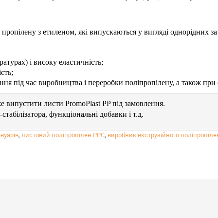
 пропілену з етиленом, які випускаються у вигляді однорідних за
атурах) і високу еластичність;
сть;
ня під час виробництва і переробки поліпропілену, а також при е
е випустити листи PromoPlast PP під замовлення.

стабілізатора, функціональні добавки і т.д. 

 якості і виробляються власні випробування продукції. PromoPlas
вуарів
,
листовий поліпропілен PPC
,
виробник екструзійного поліпропіле