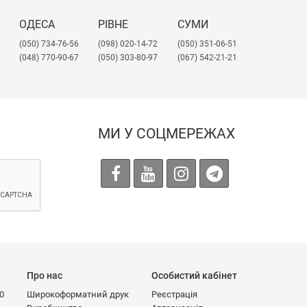
ОДЕСА
РІВНЕ
СУМИ
(050) 734-76-56
(098) 020-14-72
(050) 351-06-51
(048) 770-90-67
(050) 303-80-97
(067) 542-21-21
МИ У СОЦМЕРЕЖАХ
Про нас
Особистий кабінет
00
Широкоформатний друк
Реєстрація