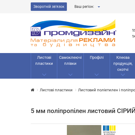
Зворотній зв'язок
Ваш регіон:
1
1
Листові
Самоклеючі
Профілі
Клеєва
пластики
плівки
продукція,
скотчі
Листові пластики
Листовий поліетилен і поліпр
5 мм поліпропілен листовий СІРИ