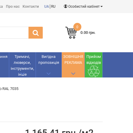
ка
Про нас
Контакти
UA
RU
Особистий кабінет
0
0.00 грн.
ання
Тримачі,
Вигідна
ЗОВНІШНЯ
Прийом
люверси,
пропозиція
РЕКЛАМА
відходів
інструменти,
інше
о RAL 7035
1 165.41 грн./м2