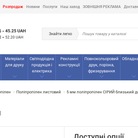
Розпродаж
Новини
Послуги
Наш завод
ЗОВНІШНЯ РЕКЛАМА
Достав
45.25 UAH
$
=
Знайти легко
€
=
52.20 UAH
Матеріали
Світлодіодна
Рекламнi
Повнокольоровий
Обладн
для друку
продукція і
конструкції
друк, порізка,
електрика
фрезерування
опілен
Поліпропілен листовий
5 мм поліпропілен СІРИЙ близький д
Й
Доступні опції