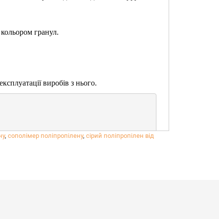
 кольором гранул.
ксплуатації виробів з нього.
t PP має всі необхідні сертифікати: ТУ, санітарно-епідеміологіч
ну
,
сополімер поліпропілену
,
сірий поліпропілен від