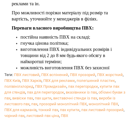
реклами та ін.
Про можливості порізки матеріалу під розмір та
вартість, уточнюйте у менеджерів в філіях.
Переваги власного виробництва ПВХ:
постійна наявність ПВХ на складі;
гнучка цінова політика;
виготовлення ПВХ індивідуальних розмірів і
товщини від 2 до 8 мм будь-якого обсягу в
найкоротші терміни;
можливість виготовлення ПВХ без захисної
плівки - з метою економії.
Теги:
ПВХ листовий
,
ПВХ вспінений
,
ПВХ прозорий
,
ПВХ жорсткий
,
ПВХ Київ
,
ПВХ Харків
,
ПВХ для реклами
,
полегшений пластик
,
полівінілхлорид
,
ПВХ Промдизайн
,
пвх перегородки
,
купити пвх
для стендів
,
пвх для перегородок
,
вказівники із пвх
,
об'ємні букви з
пвх
,
вивіски пвх
,
пвх щити
,
виставочні стенди із пвх
,
вироби із
листового пвх
,
пвх
,
прозорий монолітний ПВХ
,
монолітний ПВХ
,
ПВХ для карманів
,
тонкий пвх
,
пвх купити
,
пвх листовий прозорий
,
чорний пвх
,
листовий пвх ціна
,
ПВХ