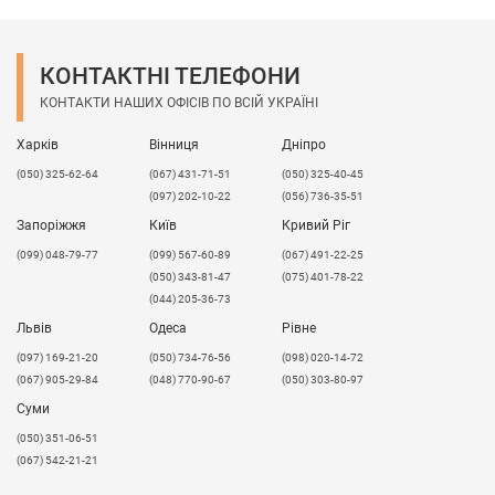
КОНТАКТНІ ТЕЛЕФОНИ
КОНТАКТИ НАШИХ ОФІСІВ ПО ВСІЙ УКРАЇНІ
Харків
Вінниця
Дніпро
(050) 325-62-64
(067) 431-71-51
(050) 325-40-45
(097) 202-10-22
(056) 736-35-51
Запоріжжя
Київ
Кривий Ріг
(099) 048-79-77
(099) 567-60-89
(067) 491-22-25
(050) 343-81-47
(075) 401-78-22
(044) 205-36-73
Львів
Одеса
Рівне
​(097) 169-21-20
(050) 734-76-56
(098) 020-14-72
(067) 905-29-84
(048) 770-90-67
(050) 303-80-97
Суми
(050) 351-06-51
(067) 542-21-21