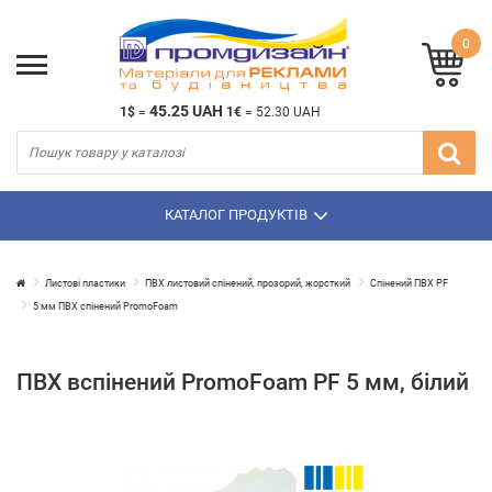
0
45.25 UAH
1$
=
1€
=
52.30 UAH
КАТАЛОГ ПРОДУКТІВ
Листові пластики
ПВХ листовий спінений, прозорий, жорсткий
Спінений ПВХ PF
5 мм ПВХ спінений PromoFoam
ПВХ вспінений PromoFoam PF 5 мм, білий