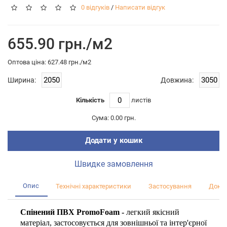
0 відгуків
/
Написати відгук
655.90 грн./м2
Оптова цiна: 627.48 грн./м2
Ширина:
Довжина:
Кількість
листiв
Сума:
0.00 грн.
Додати у кошик
Швидке замовлення
Опис
Технічні характеристики
Застосування
Докум
Спінений ПВХ PromoFoam -
легкий якісний
матеріал, застосовується для зовнішньої та інтер'єрної