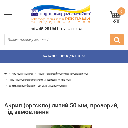
0
45.25 UAH
1$
=
1€
=
52.30 UAH
КАТАЛОГ ПРОДУКТІВ
Листові пластики
Акрил листовий (оргскло), труби акрилові
Лите листове оргскло (акрил). Підвищенної міцності
50 мм, прозорий акрил (оргскло), під замовлення
Акрил (оргскло) литий 50 мм, прозорий,
під замовлення