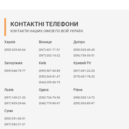
10
45-50
15
40-45
20
35-45
КОНТАКТНІ ТЕЛЕФОНИ
25
25-35
30
25-35
КОНТАКТИ НАШИХ ОФІСІВ ПО ВСІЙ УКРАЇНІ
Під замовлення можлива поставка спеціального
Харків
кольорового скла для світлодіодного
Вінниця
Дніпро
підсвічування - ціну та терміни, уточнюйте у
(050) 325-62-64
(067) 431-71-51
(050) 325-40-45
менеджера.
(097) 202-10-22
(056) 736-35-51
Запоріжжя
Надаємо послуги прямолінійного і криволінійного
Київ
Кривий Ріг
різу.
(099) 048-79-77
(099) 567-60-89
(067) 491-22-25
(050) 343-81-47
(075) 401-78-22
Можливі розбіжності в товщині матеріалу !!!
(044) 205-36-73
Львів
Одеса
Рівне
​(097) 169-21-20
(050) 734-76-56
(098) 020-14-72
(067) 905-29-84
(048) 770-90-67
(050) 303-80-97
Суми
(050) 351-06-51
(067) 542-21-21