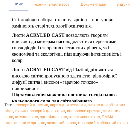
Опис
Технічні властивості
Документація
Відгуки (0
Світлодіоди набирають популярність і поступово
замінюють старі технології освітлення.
Листи
ACRYLED CAST
дозволяють творцям
вивісок і дизайнерам насолоджуватися перевагами
світлодіодів і створення елегантних рішень, які
економічні та екологічні, підвищуючи інтенсивність і
колір.
Листи
ACRYLED CAST
від Plazit відрізняються
високою світлопропускною здатністю, рівномірної
дифузії світла і високої «гарячою точкою»
покриваності.
Під замовлення можлива поставка спеціального
кольорового скла для світлодіодного
Теги:
прозорий пластик
,
акрил для реклами
,
огскло для об'ємних
підсвічування
- ціну та терміни, запитуйте у
літер
,
акрил прозорий для вітрин
,
кольорове оргскло
,
замінник
менеджера.
скла
,
штучне скло
,
органічне скло
,
пластикове скло
,
ПММА
Здатність пропускати світло
ACRYLED CAST:
пластик
,
лите оргскло
,
захисний екран
,
прозорий мобільний екран
Товщина, мм
Здатність пропускати світло
,
%