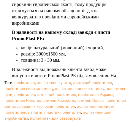
сировини європейської якості, тому продукція
отримується на нашому обладнанні здатна
конкурувати з провідними європейськими
виробниками.
В наявності на нашому складі завжди є листи
PromoPlast PЕ:
колір: натуральний (молочний) і чорний
,
розмір: 3000х1500 мм,
товщина: 3 - 30 мм.
В залежності від побажань клієнта завод може
випустити листи PromoPlast PЕ під замовлення. На
вибір клієнта: розмір, колір, наявність УФ-
Теги:
поліетилен
,
поліетилен купити
,
листовий поліетилен
,
стабілізатора, функціональні добавки і т.д.
поліетилен високого тиску
,
поліетилен низького тиску
,
поліетилен
Мінімальне замовлення від 3-х тонн.
ціни
,
поліетилен
,
технічний поліетилен
,
поліетилен Україна
,
поліетилен Київ
,
поліетилен Харків
,
поліетилен Одеса
,
поліетилен
В процесі виробництва дотримується контроль якості
для зварювання
,
харчовий поліетилен
,
поліетиленові листи
,
і виробляються власні випробування продукції.
поліетиленові плити
,
пластик поліетилен
,
поліетилен для
PromoPlast PЕ має всі необхідні сертифікати: ТУ,
виробництва
,
поліетилен для резервуарів
санітарно-епідеміологічні висновки на продукцію і
ТУ.