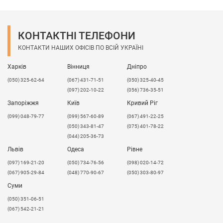
Опис:
Молекулярна маса ПЕВП - 50 тис.-3 * 106;
Щільність - 0,92-0,97 г / м3.
КОНТАКТНІ ТЕЛЕФОНИ
КОНТАКТИ НАШИХ ОФІСІВ ПО ВСІЙ УКРАЇНІ
Зі збільшенням щільності і молекулярної маси
механічні властивості ПЕ зростають. Одне з
Харків
Вінниця
Дніпро
головних властивостей поліетилену -
морозостійкість. Деякі марки ПЕ можуть
(050) 325-62-64
(067) 431-71-51
(050) 325-40-45
експлуатуватися і зберігають свої властивості при
(097) 202-10-22
(056) 736-35-51
температурі нижче -200 ° C. ПЕВП стійкий до
Запоріжжя
Київ
Кривий Ріг
впливу лугів, органічних і неорганічних кислот,
(099) 048-79-77
(099) 567-60-89
(067) 491-22-25
масел і жирів, не пропускає вологу, не чутливий до
(050) 343-81-47
(075) 401-78-22
ударів - є амортизатором, адгезія надзвичайно
(044) 205-36-73
низька, не виділяє токсичні речовини в навколишнє
Львів
Одеса
Рівне
середовище і безпечний для організму людини.
​(097) 169-21-20
(050) 734-76-56
(098) 020-14-72
(067) 905-29-84
(048) 770-90-67
(050) 303-80-97
Суми
(050) 351-06-51
(067) 542-21-21