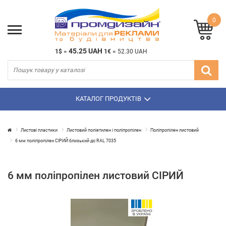
0
45.25 UAH
1$
=
1€
=
52.30 UAH
КАТАЛОГ ПРОДУКТІВ
Листові пластики
Листовий поліетилен і поліпропілен
Поліпропілен листовий
6 мм поліпропілен СІРИЙ близький до RAL 7035
6 мм поліпропілен листовий СІРИЙ