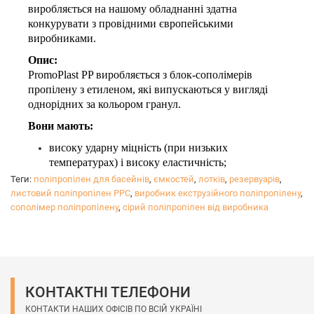
виробляється на нашому обладнанні здатна
конкурувати з провідними європейськими
виробниками.
Опис:
PromoPlast PP виробляється з блок-сополімерів
пропілену з етиленом, які випускаються у вигляді
однорідних за кольором гранул.
Вони мають:
високу ударну міцність (при низьких
температурах) і високу еластичність;
підвищену довготривалу термічну стабільність;
Теги:
поліпропілен для басейнів
,
ємкостей
,
лотків
,
резервуарів
,
стійкість до термоокислювального руйнування
листовий поліпропілен PPC
,
виробник екструзійного поліпропілену
,
під час виробництва і переробки поліпропілену,
сополімер поліпропілену
,
сірий поліпропілен від виробника
а також при експлуатації виробів з нього.
В залежності від побажань клієнта завод може випустити 
На вибір клієнта: розмір, колір, наявність УФ-стабілізатора
Мінімальне замовлення від 3-х тонн.

КОНТАКТНІ ТЕЛЕФОНИ
В процесі виробництва дотримується контроль якості і ви
КОНТАКТИ НАШИХ ОФІСІВ ПО ВСІЙ УКРАЇНІ