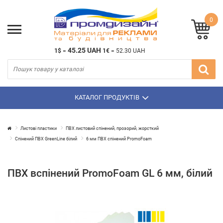
0
45.25 UAH
1$
=
1€
=
52.30 UAH
КАТАЛОГ ПРОДУКТІВ
Листові пластики
ПВХ листовий спінений, прозорий, жорсткий
Спінений ПВХ GreenLine білий
6 мм ПВХ спінений PromoFoam
ПВХ вспінений PromoFoam GL 6 мм, білий