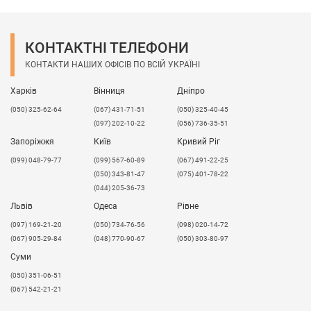
КОНТАКТНІ ТЕЛЕФОНИ
КОНТАКТИ НАШИХ ОФІСІВ ПО ВСІЙ УКРАЇНІ
Харків
Вінниця
Дніпро
(050) 325-62-64
(067) 431-71-51
(050) 325-40-45
(097) 202-10-22
(056) 736-35-51
Запоріжжя
Київ
Кривий Ріг
(099) 048-79-77
(099) 567-60-89
(067) 491-22-25
(050) 343-81-47
(075) 401-78-22
(044) 205-36-73
Львів
Одеса
Рівне
​(097) 169-21-20
(050) 734-76-56
(098) 020-14-72
(067) 905-29-84
(048) 770-90-67
(050) 303-80-97
Суми
(050) 351-06-51
(067) 542-21-21