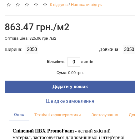
0 відгуків
/
Написати відгук
863.47 грн./м2
Оптова цiна: 826.06 грн./м2
Ширина:
Довжина:
Кількість
листiв
Сума:
0.00 грн.
Додати у кошик
Швидке замовлення
Опис
Технічні характеристики
Застосування
Докум
Спінений ПВХ PromoFoam
- легкий якісний
матеріал, застосовується для зовнішньої і інтер'єрної