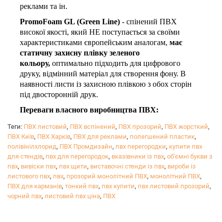
реклами та ін.
PromoFoam GL (Green Line)
- спінений ПВХ
високої якості, який НЕ поступається за своїми
характеристиками європейським аналогам,
має
статичну захисну плівку зеленого
кольору,
оптимально підходить для цифрового
друку, відмінний матеріал для створення фону. В
наявності листи із захисною плівкою з обох сторін
під двосторонній друк.
Переваги власного виробництва ПВХ:
постійна наявність ПВХ на складі;
Теги:
ПВХ листовий
,
ПВХ вспінений
,
ПВХ прозорий
,
ПВХ жорсткий
,
гнучка цінова політика;
ПВХ Київ
,
ПВХ Харків
,
ПВХ для реклами
,
полегшений пластик
,
виготовлення ПВХ індивідуальних розмірів і
полівінілхлорид
,
ПВХ Промдизайн
,
пвх перегородки
,
купити пвх
товщини від 2 до 8 мм будь-якого обсягу в
для стендів
,
пвх для перегородок
,
вказівники із пвх
,
об'ємні букви з
пвх
,
вивіски пвх
найкоротші терміни;
,
пвх щити
,
виставочні стенди із пвх
,
вироби із
листового пвх
,
пвх
,
прозорий монолітний ПВХ
,
монолітний ПВХ
,
можливість виготовлення ПВХ без захисної
ПВХ для карманів
,
тонкий пвх
,
пвх купити
,
пвх листовий прозорий
,
плівки з метою економії.
чорний пвх
,
листовий пвх ціна
,
ПВХ