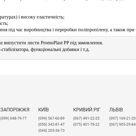
атурах) і високу еластичність;
сть;
ня під час виробництва і переробки поліпропілену, а також при е
е випустити листи PromoPlast PP під замовлення.

стабілізатора, функціональні добавки і т.д. 

 якості і виробляються власні випробування продукції. PromoPlas
ЗАПОРІЖЖЯ
КИЇВ
КРИВИЙ РІГ
ЛЬВІВ
(099) 048-79-77
(099) 567-60-89
(067) 491-22-25
​(097) 169-21-20
(050) 343-81-47
(075) 401-78-22
(067) 905-29-84
(044) 205-36-73