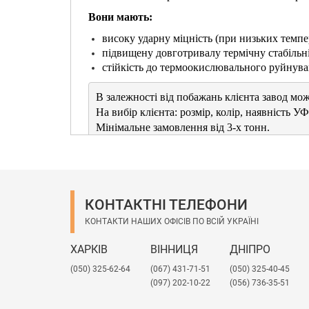
Вони мають:
високу ударну міцність (при низьких темпер
підвищену довготривалу термічну стабільні
стійкість до термоокислювального руйнуван
В залежності від побажань клієнта завод мож
На вибір клієнта: розмір, колір, наявність УФ-
Мінімальне замовлення від 3-х тонн.

В процесі виробництва дотримується контроль
КОНТАКТНІ ТЕЛЕФОНИ
КОНТАКТИ НАШИХ ОФІСІВ ПО ВСІЙ УКРАЇНІ
ХАРКІВ
ВІННИЦЯ
ДНІПРО
(050) 325-62-64
(067) 431-71-51
(050) 325-40-45
(097) 202-10-22
(056) 736-35-51