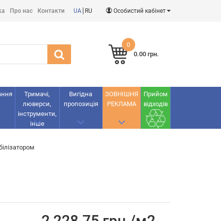
ка
Про нас
Контакти
UA
RU
Особистий кабінет
0
0.00 грн.
ання
Тримачі,
Вигідна
ЗОВНІШНЯ
Прийом
люверси,
пропозиція
РЕКЛАМА
відходів
інструменти,
інше
білізатором
2 228.75 грн./м2