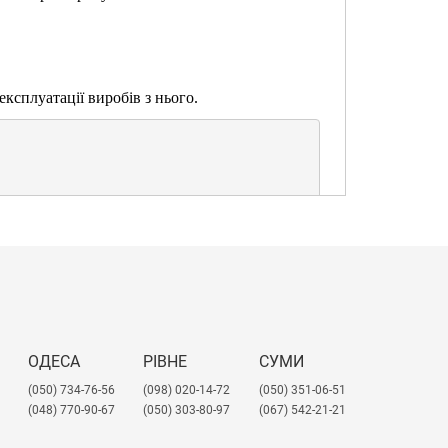
ксплуатації виробів з нього.
t PP має всі необхідні сертифікати: ТУ, санітарно-епідеміологіч
ОДЕСА
РІВНЕ
СУМИ
(050) 734-76-56
(098) 020-14-72
(050) 351-06-51
(048) 770-90-67
(050) 303-80-97
(067) 542-21-21