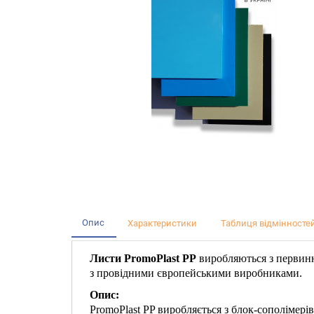
Опис
Характеристики
Таблиця відмінностей
Листи PromoPlast PP
виробляються з первинн
з провідними європейськими виробниками.
Опис:
PromoPlast PP виробляється з блок-сополімерів