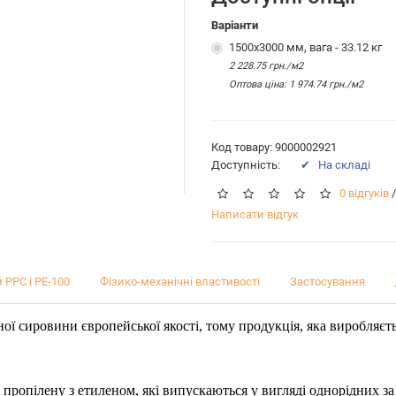
Варіанти
1500х3000 мм, вага - 33.12 кг
2 228.75 грн./м2
Оптова цiна: 1 974.74 грн./м2
Код товару: 9000002921
Доступність:
✔ На складі
0 відгуків
/
Написати відгук
 PPC і PE-100
Фізико-механічні властивості
Застосування
ої сировини європейської якості, тому продукція, яка виробляєт
 пропілену з етиленом, які випускаються у вигляді однорідних за