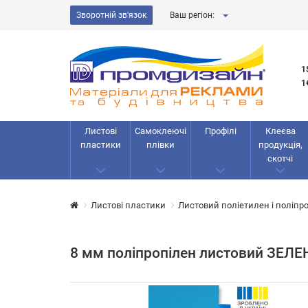
Зворотній зв'язок
Ваш регіон:
1
1
Листові
Самоклеючі
Профілі
Клеєва
пластики
плівки
продукція,
скотчі
Листові пластики
Листовий поліетилен і поліпр
8 мм поліпропілен листовий ЗЕЛЕ