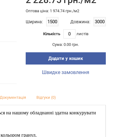
Оптова цiна: 1 974.74 грн./м2
Ширина:
Довжина:
Кількість
листiв
Сума:
0.00 грн.
Додати у кошик
Швидке замовлення
Документація
Відгуки (0)
ься на нашому обладнанні здатна конкурувати
 кольором гранул.