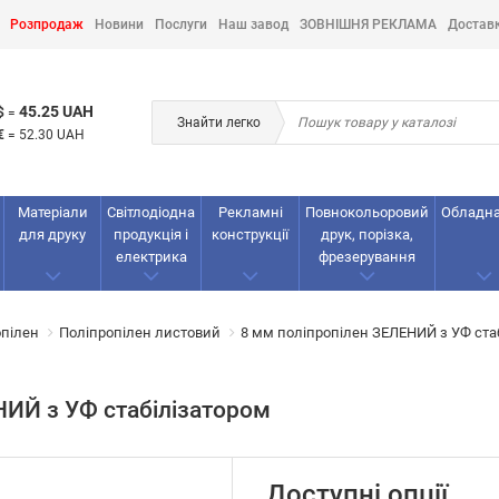
Розпродаж
Новини
Послуги
Наш завод
ЗОВНІШНЯ РЕКЛАМА
Достав
45.25 UAH
$
=
Знайти легко
€
=
52.30 UAH
Матеріали
Світлодіодна
Рекламнi
Повнокольоровий
Обладн
для друку
продукція і
конструкції
друк, порізка,
електрика
фрезерування
опілен
Поліпропілен листовий
8 мм поліпропілен ЗЕЛЕНИЙ з УФ ста
НИЙ з УФ стабілізатором
Доступні опції