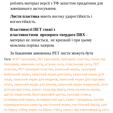
роблять матеріал версії з УФ захистом придатним для
зовнішнього застосування.
Листи пластика
мають високу ударостійкість і
вогнестійкість.
Властивості ПЕТ схожі з
властивостями прозорого твердого ПВХ
-
матеріал не лопається, не крихкий і при цьому
можлива порізка лазером.
За бажанням замовника PET листи можуть бути
зроблені з візерунком і тисненням. Такі листи
Теги:
АПЕТ прозорий
,
ПЕТ прозорий
,
прозорий пластик
,
поліестер
найчастіше використовують для розсіювання світла,
прозорий
,
замінник скла
,
штучне скло
,
пластикове скло
,
ПЕТ
виготовлення будівельних елементів і автомобільних
пластик
,
PET прозорий пластик
,
захисний екран
,
прозорий
деталей.
мобільний екран
,
захисний екран для каси
,
захисний екран для
лиця
,
захисний екран для медиків
,
захисний екран для торгових
АПЕТ і ПЕТГ
- ідеально ріжуться лазером на
точок
,
захисний екран для ринків
,
захисний екран медичний
,
скло
відміну від прозорого ПВХ, який непридатний для
для касової зони
,
захист лиця від вірусу
,
захисна маска екран
,
різання лазером, тому що виділяє шкідливі пари
щиток медичний
,
багаторазовий щиток
,
прозора плівка
,
хлору, що руйнують механізми лазера.
антивірусний екран
,
антивірусний щит
,
захист продавця
,
засоби
індивідуального захисту
,
настільний екран
,
настільний бар'єр
,
щит
на барну стійку
,
екран на барну стійку
,
захист від коронавирусу
,
скло