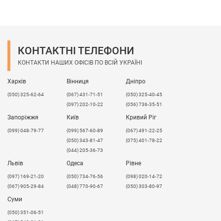
сучасних конструкцій, виставкового обладнання.
При фрезеруванні композиту, якщо вона необхідна,
дотримуйтесь акуратність.
Надаємо послуги прямолінійної і криволінійної
КОНТАКТНІ ТЕЛЕФОНИ
різання.
КОНТАКТИ НАШИХ ОФІСІВ ПО ВСІЙ УКРАЇНІ
Ціна послуг розраховується індивідуально,
уточнюйте у
менеджерів
.
Харків
Вінниця
Дніпро
(050) 325-62-64
(067) 431-71-51
(050) 325-40-45
(097) 202-10-22
(056) 736-35-51
Запоріжжя
Київ
Кривий Ріг
(099) 048-79-77
(099) 567-60-89
(067) 491-22-25
(050) 343-81-47
(075) 401-78-22
(044) 205-36-73
Львів
Одеса
Рівне
​(097) 169-21-20
(050) 734-76-56
(098) 020-14-72
(067) 905-29-84
(048) 770-90-67
(050) 303-80-97
Суми
(050) 351-06-51