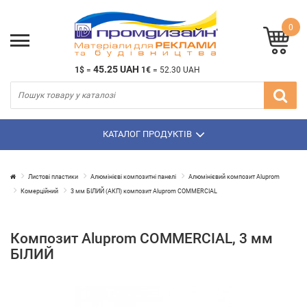
0
45.25 UAH
1$
=
1€
=
52.30 UAH
КАТАЛОГ ПРОДУКТІВ
Листові пластики
Алюмінієві композитні панелі
Алюмінієвий композит Aluprom
Комерційний
3 мм БІЛИЙ (АКП) композит Aluprom COMMERCIAL
Композит Aluprom COMMERCIAL, 3 мм
БІЛИЙ