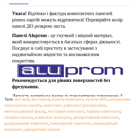
Увага!
Відтінки і фактура композитних панелей
різних партій можуть відрізнятися! Перевіряйте колір
панелі ДО розкрою листа.
Панелі Aluprom
- це гнучкий і міцний матеріал,
який використовується в багатьох сферах діяльності.
Поєднує в собі простоту в застосуванні з
надзвичайною міцністю та високоякісним
покриттям.
Рекомендується для рівних поверхностей без
фрезування.
Легкість матеріала разом зі стандартною товщиною 3
Теги:
акп київ
,
акп харків
,
купити композит
,
купити АКП
,
алюмінієва
мм і демократичною ціною робить його популярним
композитна панель
,
композит
,
композит для реклами
,
в рекламній сфері для внутрішнього застосування.
вентильований фасад
,
листовий композит
,
порізка композиту
,
сендвіч панель
,
композит алюпром
,
декоративний композит
,
Яскравий, різнобарвний, естетичний матеріал вже
дзеркальний композит
,
інженерний композит
,
комерційний
облюбували дизайнери і його все частіше можна
композит
,
декоративні панелі
побачити в якості елементів декору інтер'єрів, різних