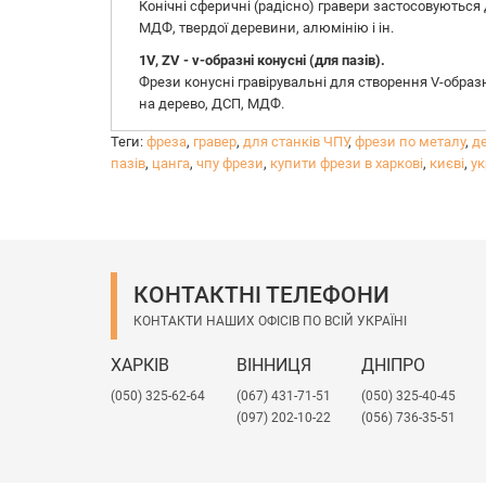
Конічні сферичні (радісно) гравери застосовуються
МДФ, твердої деревини, алюмінію і ін.
1V, ZV - v-образні конусні (для пазів).
Фрези конусні гравірувальні для створення V-образн
на дерево, ДСП, МДФ.
Теги:
фреза
,
гравер
,
для станків ЧПУ
,
фрези по металу
,
д
пазів
,
цанга
,
чпу фрези
,
купити фрези в харкові
,
києві
,
ук
КОНТАКТНІ ТЕЛЕФОНИ
КОНТАКТИ НАШИХ ОФІСІВ ПО ВСІЙ УКРАЇНІ
ХАРКІВ
ВІННИЦЯ
ДНІПРО
(050) 325-62-64
(067) 431-71-51
(050) 325-40-45
(097) 202-10-22
(056) 736-35-51