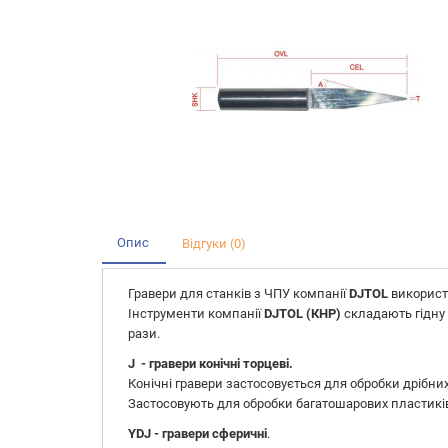
Опис
Відгуки (0)
Гравери для станків з ЧПУ компанії
DJTOL
використ
Інструменти компанії
DJTOL (КНР)
складають гідну 
рази.
J
- гравери конічні торцеві.
Конічні гравери застосовується для обробки дрібних
Застосовують для обробки багатошарових пластиків,
YDJ - гравери сферичні
.