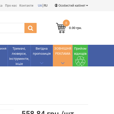
ка
Про нас
Контакти
UA
RU
Особистий кабінет
0
0.00 грн.
ання
Тримачі,
Вигідна
ЗОВНІШНЯ
Прийом
люверси,
пропозиція
РЕКЛАМА
відходів
інструменти,
інше
558.84 грн./шт