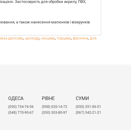
ізацією. Застосовують для обробки акрилу, ПВХ,
віювання, а також нанесення малюнків і візерунків
реза дискова
,
циліндр
,
кінцева
,
торцева
,
фасочна
,
для
ОДЕСА
РІВНЕ
СУМИ
(050) 734-76-56
(098) 020-14-72
(050) 351-06-51
(048) 770-90-67
(050) 303-80-97
(067) 542-21-21