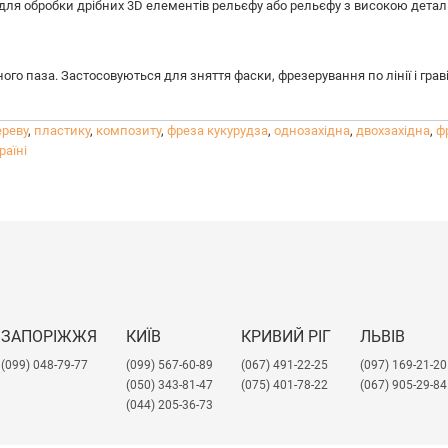
 для обробки дрібних 3D елементів рельєфу або рельєфу з високою детал
ого паза. Застосовуються для зняття фаски, фрезерування по лінії і гра
ереву
,
пластику
,
композиту
,
фреза кукурудза
,
однозахідна
,
двохзахідна
,
ф
раїні
ЗАПОРІЖЖЯ
КИЇВ
КРИВИЙ РІГ
ЛЬВІВ
(099) 048-79-77
(099) 567-60-89
(067) 491-22-25
​(097) 169-21-20
(050) 343-81-47
(075) 401-78-22
(067) 905-29-84
(044) 205-36-73