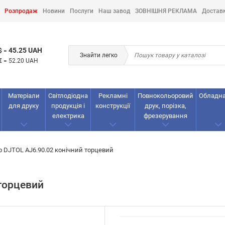
Розпродаж
Новини
Послуги
Наш завод
ЗОВНІШНЯ РЕКЛАМА
Достав
45.25 UAH
$
=
Знайти легко
€
=
52.20 UAH
Матеріали
Світлодіодна
Рекламнi
Повнокольоровий
Обладн
для друку
продукція і
конструкції
друк, порізка,
електрика
фрезерування
р DJTOL AJ6.90.02 конічний торцевий
 торцевий