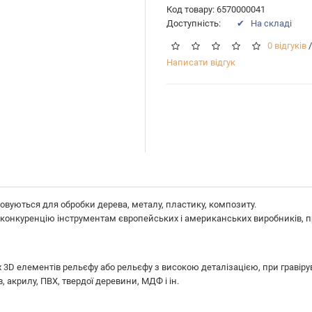
Код товару: 6570000041
Доступність:
✔ На складі
0 відгуків
/
Написати відгук
овуються для обробки дерева, металу, пластику, композиту.
конкуренцію інструментам європейських і американських виробників, про
 3D елементів рельєфу або рельєфу з високою деталізацією, при гравіруван
 акрилу, ПВХ, твердої деревини, МДФ і ін.