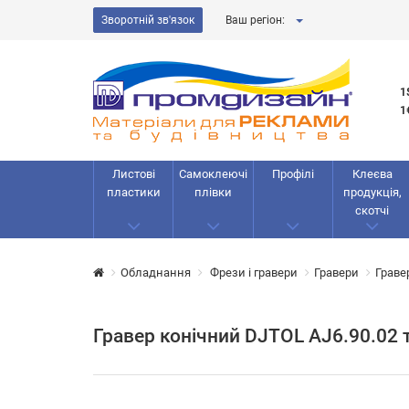
Зворотній зв'язок
Ваш регіон:
1
1
Листові
Самоклеючі
Профілі
Клеєва
пластики
плівки
продукція,
скотчі
Обладнання
Фрези і гравери
Гравери
Граве
Гравер конічний DJTOL AJ6.90.02