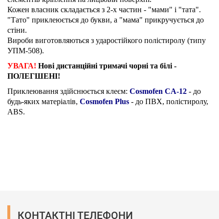
Кожен власник складається з 2-х частин - "мами" і "тата".
"Тато" приклеюється до букви, а "мама" прикручується до
стіни.
Вироби виготовляються з ударостійкого полістиролу (типу
УПМ-508).
УВАГА!
Нові дистанційні тримачі чорні та білі -
ПОЛЕГШЕНІ!
Приклеювання здійснюється клеєм:
Cosmofen CA-12
- до
будь-яких матеріалів,
Cosmofen Plus
- до ПВХ, полістиролу,
ABS.
КОНТАКТНІ ТЕЛЕФОНИ