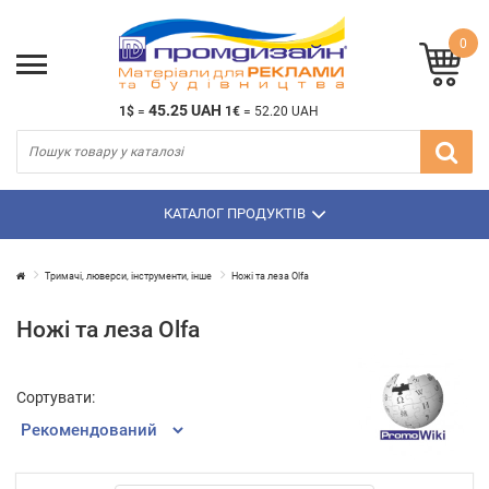
0
45.25 UAH
1$
=
1€
=
52.20 UAH
КАТАЛОГ ПРОДУКТІВ
Тримачі, люверси, інструменти, інше
Ножі та леза Olfa
Ножі та леза Olfa
Сортувати: