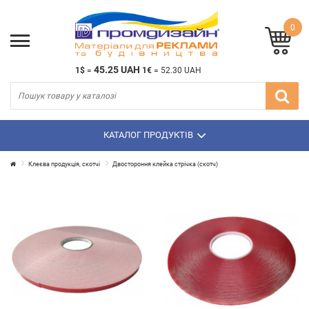
0
45.25 UAH
1$
=
1€
=
52.30 UAH
КАТАЛОГ ПРОДУКТІВ
Клеєва продукція, скотчі
Двостороння клейка стрічка (скотч)