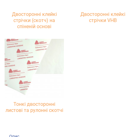
Двосторонні клейкі
Двосторонні клейкі
стрічки (скотч) на
стрічки VHB
спіненій основі
Тонкі двосторонні
листові та рулонні скотчі
Опис