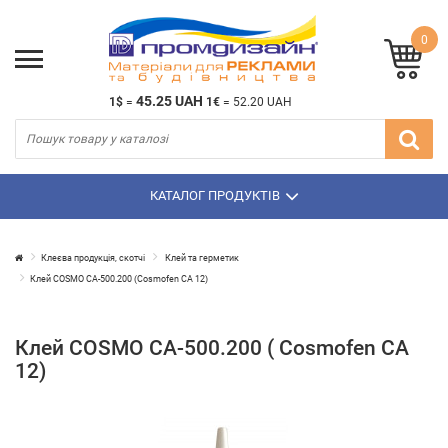
0
45.25 UAH
1$
=
1€
=
52.20 UAH
КАТАЛОГ ПРОДУКТІВ
Клеєва продукція, скотчі
Клей та герметик
Клей COSMO CA-500.200 (Cosmofen CA 12)
Клей COSMO CA-500.200 ( Cosmofen CA
12)