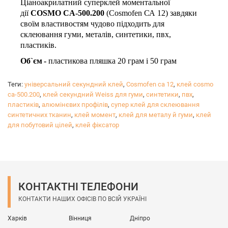
Ціаноакрилатний суперклей моментальної
дії
COSMO CA-500.200
(Cosmofen СА 12) завдяки
своїм властивостям чудово підходить для
склеювання гуми, металів, синтетики, пвх,
пластиків.
Об
`єм
-
пластикова пляшка 20 грам і 50 грам
Теги:
універсальний секундний клей
,
Cosmofen ca 12
,
клей cosmo
ca-500.200
,
клей cекундний Weiss для гуми
,
синтетики
,
пвх
,
пластиків
,
алюмінєвих профілів
,
супер клей для склеювання
синтетичних тканин
,
клей момент
,
клей для металу й гуми
,
клей
для побутовий цілей
,
клей фіксатор
КОНТАКТНІ ТЕЛЕФОНИ
КОНТАКТИ НАШИХ ОФІСІВ ПО ВСІЙ УКРАЇНІ
Харків
Вінниця
Дніпро