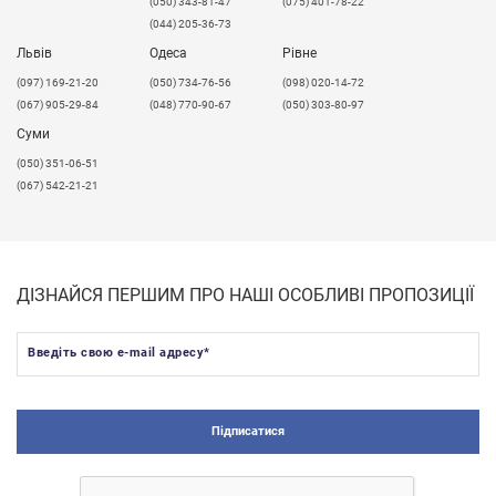
(050) 343-81-47
(075) 401-78-22
(044) 205-36-73
Львів
Одеса
Рівне
​(097) 169-21-20
(050) 734-76-56
(098) 020-14-72
(067) 905-29-84
(048) 770-90-67
(050) 303-80-97
Суми
(050) 351-06-51
(067) 542-21-21
ДІЗНАЙСЯ ПЕРШИМ ПРО НАШІ ОСОБЛИВІ ПРОПОЗИЦІЇ
Введіть свою e-mail адресу
*
Підписатися