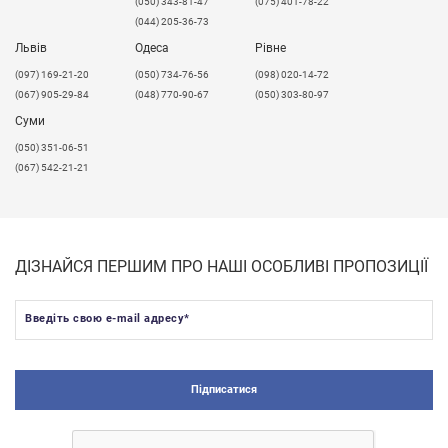
(050) 343-81-47
(075) 401-78-22
(044) 205-36-73
Львів
Одеса
Рівне
​(097) 169-21-20
(050) 734-76-56
(098) 020-14-72
(067) 905-29-84
(048) 770-90-67
(050) 303-80-97
Суми
(050) 351-06-51
(067) 542-21-21
ДІЗНАЙСЯ ПЕРШИМ ПРО НАШІ ОСОБЛИВІ ПРОПОЗИЦІЇ
Введіть свою e-mail адресу
*
Підписатися