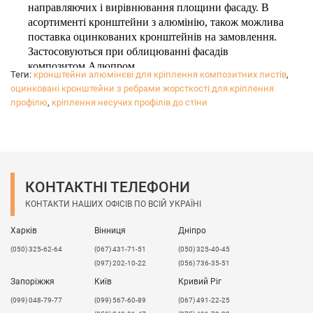
направляючих і вирівнювання площини фасаду. В
асортименті кронштейни з алюмінію, також можлива
поставка оцинкованих кронштейнів на замовлення.
Застосовуються при облицюванні фасадів
композитом Алюпром.
Теги:
кронштейни алюмінєві для кріплення композитних листів
,
Оцинковані кронштейни з ребром жорсткості
-
оцинковані кронштейни з ребрами жорсткості для кріплення
альтернатива стандартним алюмінієвим
профілю
,
кріплення несучих профілів до стіни
кронштейнам для бюджетних проектів і конструкцій
малих архітектурних форм.
Можливе виготовлення різних кронштейнів на
замовлення з оцинкованої сталі 1; 0,7 0,55 і 0,5 мм.
Розміри виробів вказані в форматі: товщина металу
КОНТАКТНІ ТЕЛЕФОНИ
D
мм,
AxBxC
мм.
КОНТАКТИ НАШИХ ОФІСІВ ПО ВСІЙ УКРАЇНІ
Оптова ціна вказана при покупці від 100 шт.
Харків
Вінниця
Дніпро
(050) 325-62-64
(067) 431-71-51
(050) 325-40-45
(097) 202-10-22
(056) 736-35-51
Запоріжжя
Київ
Кривий Ріг
(099) 048-79-77
(099) 567-60-89
(067) 491-22-25