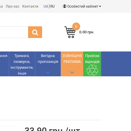
ка
Про нас
Контакти
UA
RU
Особистий кабінет
0
0.00 грн.
ання
Тримачі,
Вигідна
ЗОВНІШНЯ
Прийом
люверси,
пропозиція
РЕКЛАМА
відходів
інструменти,
інше
33.90 грн./шт