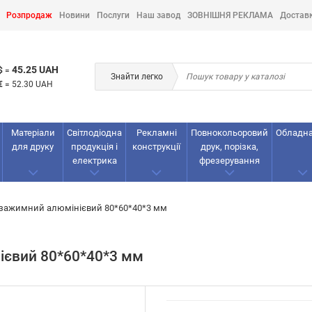
Розпродаж
Новини
Послуги
Наш завод
ЗОВНІШНЯ РЕКЛАМА
Достав
45.25 UAH
$
=
Знайти легко
€
=
52.30 UAH
Матеріали
Світлодіодна
Рекламнi
Повнокольоровий
Обладн
для друку
продукція і
конструкції
друк, порізка,
електрика
фрезерування
зажимний алюмінієвий 80*60*40*3 мм
ієвий 80*60*40*3 мм