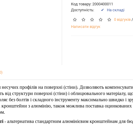
Код товару: 2000400011
Доступність:
✔ На складі
0 відгуків
/
Написати відгук
0)
несучих профілів на поверхні (стіни). Дозволяють компенсувати н
ь від структури поверхні (стіни) і облицювального матеріалу, що
оляє без болтів і складного інструменту максимально швидко і 
 кронштейни з алюмінію, також можлива поставка оцинкованих 
ом.
ті
- альтернатива стандартним алюмінієвим кронштейнам для бюд