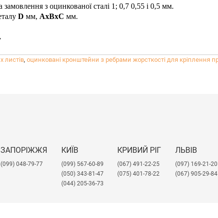
амовлення з оцинкованої сталі 1; 0,7 0,55 і 0,5 мм.
металу
D
мм,
AxBxC
мм.
.
х листів
,
оцинковані кронштейни з ребрами жорсткості для кріплення п
ЗАПОРІЖЖЯ
КИЇВ
КРИВИЙ РІГ
ЛЬВІВ
(099) 048-79-77
(099) 567-60-89
(067) 491-22-25
​(097) 169-21-20
(050) 343-81-47
(075) 401-78-22
(067) 905-29-84
(044) 205-36-73