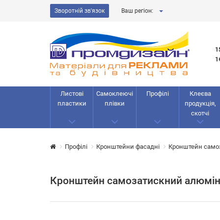
Зворотній зв'язок
Ваш регіон:
1
1
Листові
Самоклеючі
Профілі
Клеєва
пластики
плівки
продукція,
скотчі
Профілі
Кронштейни фасадні
Кронштейн само
Кронштейн самозатискний алюмін