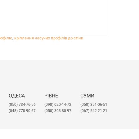
рофілю
,
кріплення несучих профілів до стіни
ОДЕСА
РІВНЕ
СУМИ
(050) 734-76-56
(098) 020-14-72
(050) 351-06-51
(048) 770-90-67
(050) 303-80-97
(067) 542-21-21