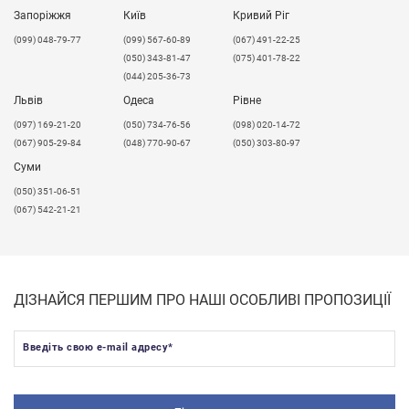
Запоріжжя
Київ
Кривий Ріг
(099) 048-79-77
(099) 567-60-89
(067) 491-22-25
(050) 343-81-47
(075) 401-78-22
(044) 205-36-73
Львів
Одеса
Рівне
​(097) 169-21-20
(050) 734-76-56
(098) 020-14-72
(067) 905-29-84
(048) 770-90-67
(050) 303-80-97
Суми
(050) 351-06-51
(067) 542-21-21
ДІЗНАЙСЯ ПЕРШИМ ПРО НАШІ ОСОБЛИВІ ПРОПОЗИЦІЇ
Введіть свою e-mail адресу
*