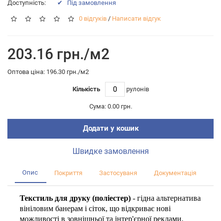
Доступність:
✔ Пiд замовлення
0 відгуків
/
Написати відгук
203.16 грн./м2
Оптова цiна: 196.30 грн./м2
Кількість
рулонів
Сума:
0.00 грн.
Додати у кошик
Швидке замовлення
Опис
Покриття
Застосуваня
Документація
Ві
Текстиль для друку (поліестер)
- гідна альтернатива
вініловим банерам і сіток, що відкриває нові
можливості в зовнішньої та інтер'єрної реклами.