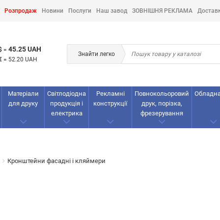
Розпродаж
Новини
Послуги
Наш завод
ЗОВНІШНЯ РЕКЛАМА
Достав
45.25 UAH
$
=
Знайти легко
€
=
52.20 UAH
Матеріали
Світлодіодна
Рекламнi
Повнокольоровий
Обладн
для друку
продукція і
конструкції
друк, порізка,
електрика
фрезерування
Кронштейни фасадні і кляймери