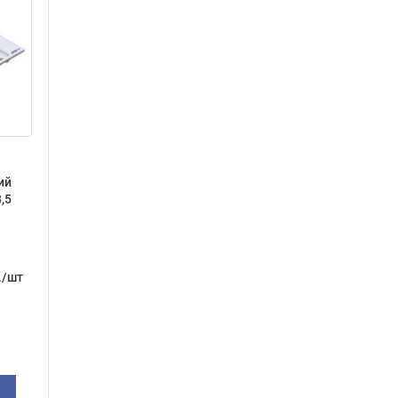
ий
,5
./шт