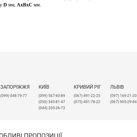
лу
D
мм,
AxBxC
мм.
ЗАПОРІЖЖЯ
КИЇВ
КРИВИЙ РІГ
ЛЬВІВ
(099) 048-79-77
(099) 567-60-89
(067) 491-22-25
​(097) 169-21-20
(050) 343-81-47
(075) 401-78-22
(067) 905-29-84
(044) 205-36-73
ОБЛИВІ ПРОПОЗИЦІЇ