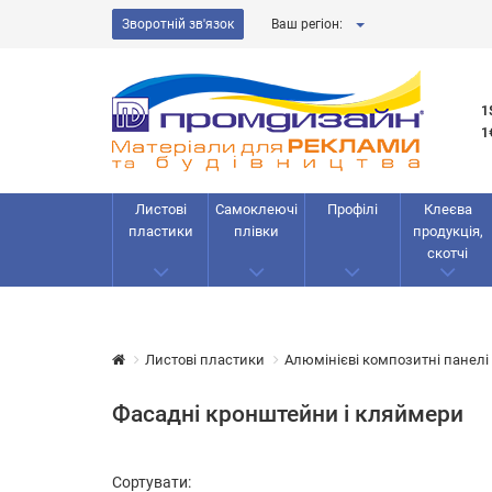
Зворотній зв'язок
Ваш регіон:
1
1
Листові
Самоклеючі
Профілі
Клеєва
пластики
плівки
продукція,
скотчі
Листові пластики
Алюмінієві композитні панелі
Фасадні кронштейни і кляймери
Сортувати: