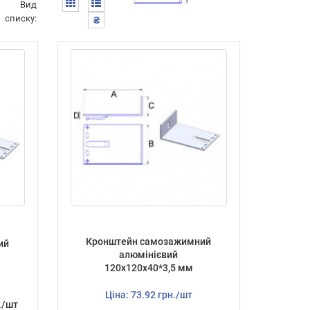
Вид
списку:
₴
Кронштейн самозажимний
ий
алюмінієвий
0
120х120х40*3,5 мм
Ціна: 73.92 грн./шт
./шт