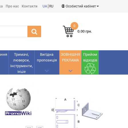
ка
Про нас
Контакти
UA
RU
Особистий кабінет
0
0.00 грн.
ання
Тримачі,
Вигідна
ЗОВНІШНЯ
Прийом
люверси,
пропозиція
РЕКЛАМА
відходів
інструменти,
інше