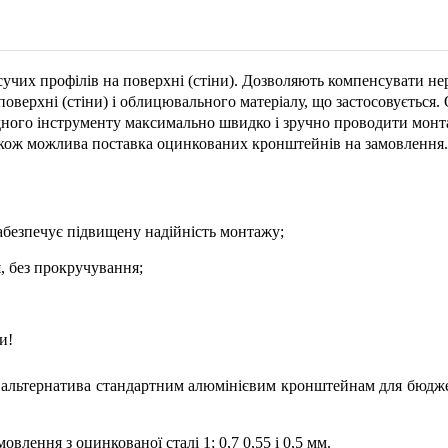
учих профілів на поверхні (стіни). Дозволяють компенсувати нері
поверхні (стіни) і облицювального матеріалу, що застосовується
кладного інструменту максимально швидко і зручно проводити м
акож можлива поставка оцинкованих кронштейнів на замовлення.
абезпечує підвищену надійність монтажу;
я, без прокручування;
и!
 альтернатива стандартним алюмінієвим кронштейнам для бюджет
лення з оцинкованої сталі 1; 0,7 0,55 і 0,5 мм.