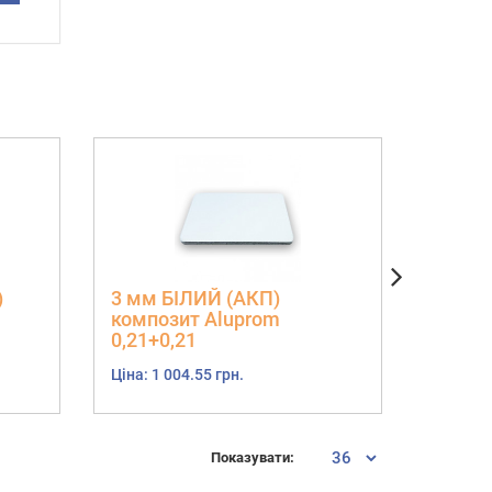
)
3 мм БІЛИЙ (АКП)
3 мм 
композит Aluprom
компо
0,21+0,21
0,21+0
Ціна: 1 004.55 грн.
Ціна: 1 
Показувати: