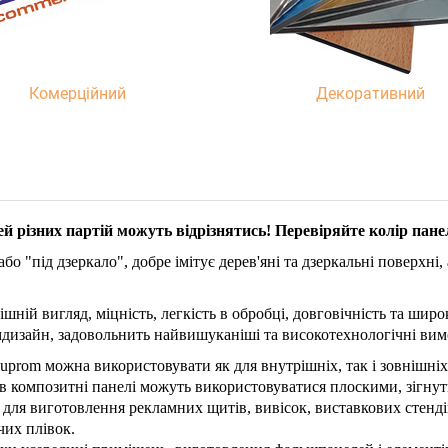
Комерційний
Декоративний
й різних партій можуть відрізнятись! Перевіряйте колір пане
бо "під дзеркало", добре імітує дерев'яні та дзеркальні поверхні
ішній вигляд, міцність, легкість в обробці, довговічність та шир
дизайн, задовольнить найвишуканіші та високотехнологічні вим
uprom можна використовувати як для внутрішніх, так і зовнішніх
в композитні панелі можуть використовуватися плоскими, зігнут
 для виготовлення рекламних щитів, вивісок, виставкових стендів
чих плівок.