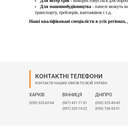
Для інтер'єрів
- використовується для обро
Для машинобудівництва
- панелі можуть в
транспорту, трейлерів, вантажівок і т.д.
Наші кваліфіковані спеціалісти в усіх регіона
КОНТАКТНІ ТЕЛЕФОНИ
КОНТАКТИ НАШИХ ОФІСІВ ПО ВСІЙ УКРАЇНІ
ХАРКІВ
ВІННИЦЯ
ДНІПРО
(050) 325-62-64
(067) 431-71-51
(050) 325-40-45
(097) 202-10-22
(056) 736-35-51