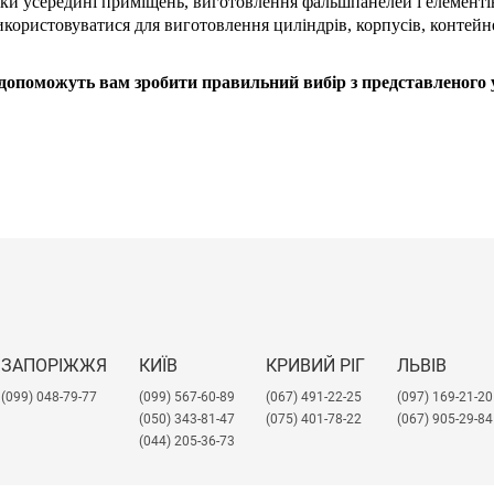
бки усередині приміщень, виготовлення фальшпанелей і елементів 
икористовуватися для виготовлення циліндрів, корпусів, контейн
х, допоможуть вам зробити правильний вибір з представленого
ЗАПОРІЖЖЯ
КИЇВ
КРИВИЙ РІГ
ЛЬВІВ
(099) 048-79-77
(099) 567-60-89
(067) 491-22-25
​(097) 169-21-20
(050) 343-81-47
(075) 401-78-22
(067) 905-29-84
(044) 205-36-73