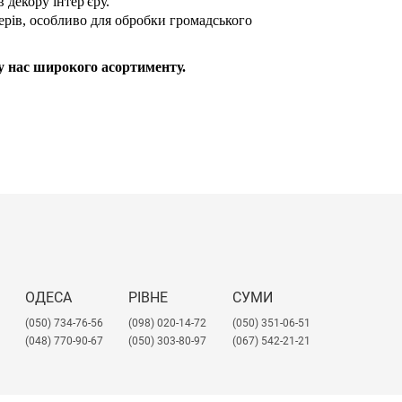
декору інтер'єру.
ерів, особливо для обробки громадського
 у нас широкого асортименту.
ОДЕСА
РІВНЕ
СУМИ
(050) 734-76-56
(098) 020-14-72
(050) 351-06-51
(048) 770-90-67
(050) 303-80-97
(067) 542-21-21