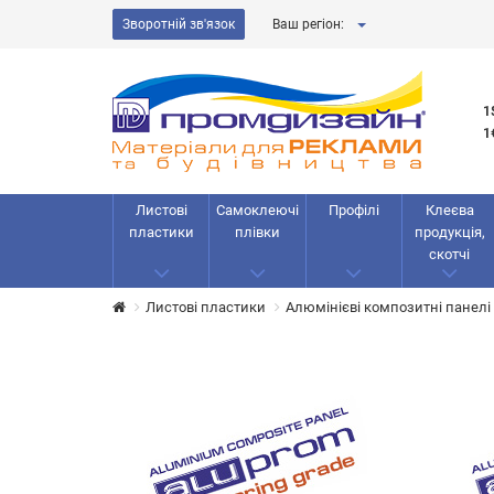
Зворотній зв'язок
Ваш регіон:
1
1
Листові
Самоклеючі
Профілі
Клеєва
пластики
плівки
продукція,
скотчі
Листові пластики
Алюмінієві композитні панелі