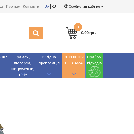
ка
Про нас
Контакти
UA
RU
Особистий кабінет
0
0.00 грн.
ання
Тримачі,
Вигідна
ЗОВНІШНЯ
Прийом
люверси,
пропозиція
РЕКЛАМА
відходів
інструменти,
інше