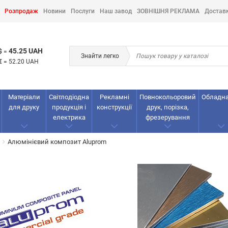
Розпродаж
Новини
Послуги
Наш завод
ЗОВНІШНЯ РЕКЛАМА
Достав
45.25 UAH
$
=
Знайти легко
€
=
52.20 UAH
Матеріали
Світлодіодна
Рекламнi
Повнокольоровий
Обладн
для друку
продукція і
конструкції
друк, порізка,
електрика
фрезерування
Алюмінієвий композит Aluprom