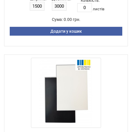
Кількість:
листiв
Сума:
0.00 грн.
Додати у кошик