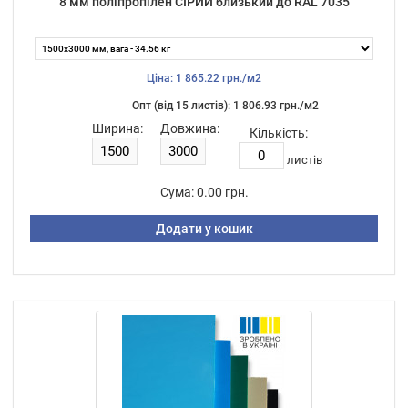
8 мм поліпропілен СІРИЙ близький до RAL 7035
Ціна: 1 865.22 грн./м2
Опт (від 15 листiв): 1 806.93 грн./м2
Ширина:
Довжина:
Кількість:
листiв
Сума:
0.00 грн.
Додати у кошик