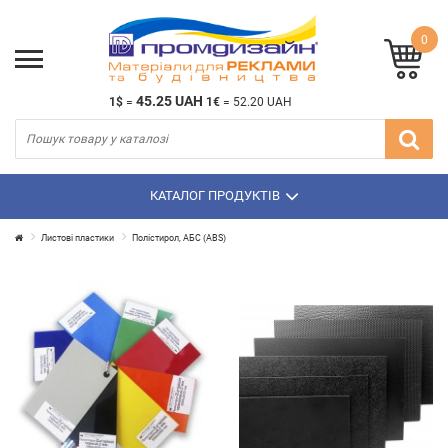
0
45.25 UAH
1$
=
1€
=
52.20 UAH
КАТАЛОГ ПРОДУКТІВ
Листові пластики
Полістирол, АБС (ABS)