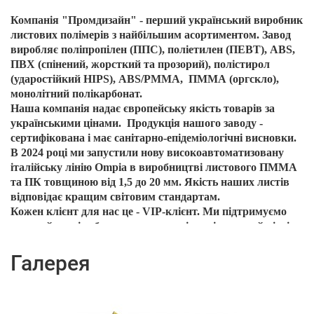
Компанія "Промдизайн" - перший український виробник
листових полімерів з найбільшим асортиментом. Завод
виробляє поліпропілен (ППС), поліетилен (ПЕВТ), ABS,
ПВХ (спінений, жорсткий та прозорий), полістирол
(ударостійкий HIPS), ABS/PMMA, ПММА (оргскло),
монолітний полікарбонат.
Наша компанія надає європейську якість товарів за
українськими цінами. Продукція нашого заводу -
сертифікована і має санітарно-епідеміологічні висновки.
В 2024 році ми запустили нову високоавтоматизовану
італійську лінію Ompia в виробництві листового ПММА
та ПК товщиною від 1,5 до 20 мм. Якість наших листів
відповідає кращим світовим стандартам.
Кожен клієнт для нас це - VIP-клієнт. Ми підтримуємо
високий сервіс обслуговування та індивідуальний підхід
до кожного замовника. Також, у нас налагоджена
безперебійна робота транспортної логістики та філіали,
Галерея
які розташовані по всій території України.
Ми набагато ближче та гнучкіше, ніж інші виробники.
Кількість, індивідуальні розміри, товщини та кольори –