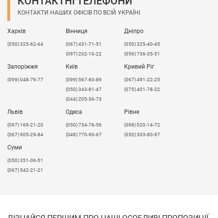
КОНТАКТНІ ТЕЛЕФОНИ
КОНТАКТИ НАШИХ ОФІСІВ ПО ВСІЙ УКРАЇНІ
Харків
Вінниця
Дніпро
(050) 325-62-64
(067) 431-71-51
(050) 325-40-45
(097) 202-10-22
(056) 736-35-51
Запоріжжя
Київ
Кривий Ріг
(099) 048-79-77
(099) 567-60-89
(067) 491-22-25
(050) 343-81-47
(075) 401-78-22
(044) 205-36-73
Львів
Одеса
Рівне
​(097) 169-21-20
(050) 734-76-56
(098) 020-14-72
(067) 905-29-84
(048) 770-90-67
(050) 303-80-97
Суми
(050) 351-06-51
(067) 542-21-21