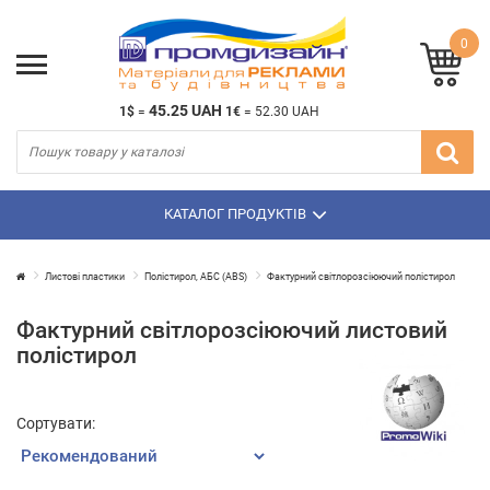
0
45.25 UAH
1$
=
1€
=
52.30 UAH
КАТАЛОГ ПРОДУКТІВ
Листові пластики
Полістирол, АБС (ABS)
Фактурний світлорозсіюючий полістирол
Фактурний світлорозсіюючий листовий
полістирол
Сортувати: