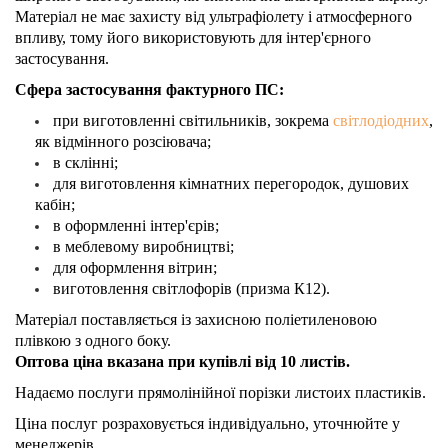
Матеріал не має захисту від ультрафіолету і атмосферного
впливу, тому його використовують для інтер'єрного
застосування.
Сфера застосування фактурного ПС:
при виготовленні світильників, зокрема
світлодіодних
,
як відмінного розсіювача;
в склінні;
для виготовлення кімнатних перегородок, душових
кабін;
в оформленні інтер'єрів;
в меблевому виробництві;
для оформлення вітрин;
виготовлення світлофорів (призма К12).
Матеріал поставляється із захисною поліетиленовою
плівкою з одного боку.
Оптова ціна вказана при купівлі від 10 листів.
Надаємо послуги прямолінійної порізки листоих пластиків.
Ціна послуг розраховується індивідуально, уточнюйте у
менеджерів.