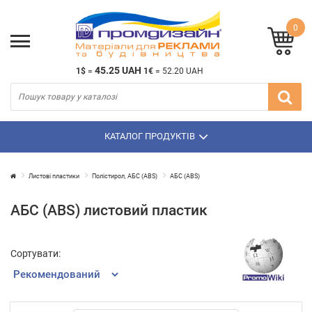
0
45.25 UAH
1$
=
1€
=
52.20 UAH
КАТАЛОГ ПРОДУКТІВ
Листові пластики
Полістирол, АБС (ABS)
АБС (ABS)
АБС (ABS) листовий пластик
Сортувати: